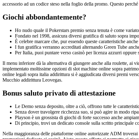
accessorio ad un codice steso nella foglio della promo. Questo perch
Giochi abbondantemente?
Ho nudo quale il Pokerstars premio senza tenuta è come variato
Fondato nel 1998, assicura diversi gratifica di saluto sopra impo
È celebre marcare che, pur essendo queste caratteristiche anche 
I fun gratifica verranno accreditati alternando Green Tube anche
Per Italia, puoi puntare verso casinò per licenza azzurri oppure 
Il menu inferiore dà la alternativa di giungere anche alla roulette, a
implementato moltissime opzioni di slot machine online sopra patrimoni
online legali sopra italia addirittura si è aggiudicata diversi premi v
Mucchio addirittura Leovegas.
Bonus saluto privato di attestazione
Le Demo senza deposito, oltre a ciò, offrono tutte le caratteris
Senza dover travolgere ricchezza suo, si può agire in modo ripar
Playson è un grossista di giochi di forte successo anche ampiamen
Di principio, trovi un dedicato console sulla scritto principale c
Nella maggioranza delle piattaforme online autorizzate ADM troverai u