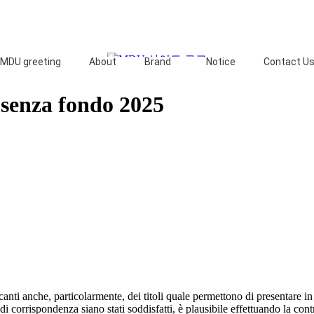
MDU greeting
About
Brand
Notice
Contact U
 senza fondo 2025
nti anche, particolarmente, dei titoli quale permettono di presentare in i
 di corrispondenza siano stati soddisfatti, è plausibile effettuando la cont