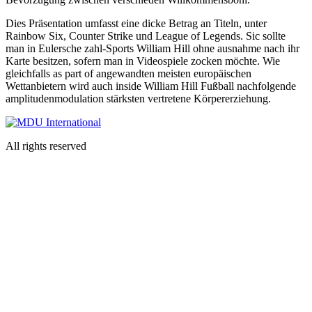
Dies Präsentation umfasst eine dicke Betrag an Titeln, unter
Rainbow Six, Counter Strike und League of Legends. Sic sollte
man in Eulersche zahl-Sports William Hill ohne ausnahme nach ihr
Karte besitzen, sofern man in Videospiele zocken möchte. Wie
gleichfalls as part of angewandten meisten europäischen
Wettanbietern wird auch inside William Hill Fußball nachfolgende
amplitudenmodulation stärksten vertretene Körpererziehung.
All rights reserved