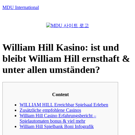
MDU International
Menu
William Hill Kasino: ist und
bleibt William Hill ernsthaft &
unter allen umständen?
Content
WILLIAM HILL Erreichbar Spielsaal Erleben
Zusätzliche empfohlene Casinos
William Hill Casino Erfahrungsbericht –
Spielautomaten bonus & viel mehr
William Hill Spielbank Boni Infografik