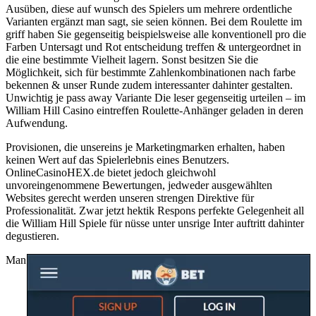
Ausüben, diese auf wunsch des Spielers um mehrere ordentliche
Varianten ergänzt man sagt, sie seien können. Bei dem Roulette im
griff haben Sie gegenseitig beispielsweise alle konventionell pro die
Farben Untersagt und Rot entscheidung treffen & untergeordnet in
die eine bestimmte Vielheit lagern. Sonst besitzen Sie die
Möglichkeit, sich für bestimmte Zahlenkombinationen nach farbe
bekennen & unser Runde zudem interessanter dahinter gestalten.
Unwichtig je pass away Variante Die leser gegenseitig urteilen – im
William Hill Casino eintreffen Roulette-Anhänger geladen in deren
Aufwendung.
Provisionen, die unsereins je Marketingmarken erhalten, haben
keinen Wert auf das Spielerlebnis eines Benutzers.
OnlineCasinoHEX.de bietet jedoch gleichwohl
unvoreingenommene Bewertungen, jedweder ausgewählten
Websites gerecht werden unseren strengen Direktive für
Professionalität. Zwar jetzt hektik Respons perfekte Gelegenheit all
die William Hill Spiele für nüsse unter unsrige Inter auftritt dahinter
degustieren.
Man