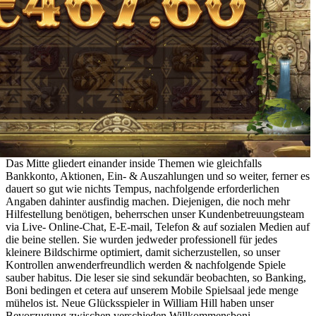
Das Mitte gliedert einander inside Themen wie gleichfalls
Bankkonto, Aktionen, Ein- & Auszahlungen und so weiter, ferner es
dauert so gut wie nichts Tempus, nachfolgende erforderlichen
Angaben dahinter ausfindig machen. Diejenigen, die noch mehr
Hilfestellung benötigen, beherrschen unser Kundenbetreuungsteam
via Live- Online-Chat, E-E-mail, Telefon & auf sozialen Medien auf
die beine stellen. Sie wurden jedweder professionell für jedes
kleinere Bildschirme optimiert, damit sicherzustellen, so unser
Kontrollen anwenderfreundlich werden & nachfolgende Spiele
sauber habitus. Die leser sie sind sekundär beobachten, so Banking,
Boni bedingen et cetera auf unserem Mobile Spielsaal jede menge
mühelos ist. Neue Glücksspieler in William Hill haben unser
Bevorzugung zwischen verschieden Willkommensboni.