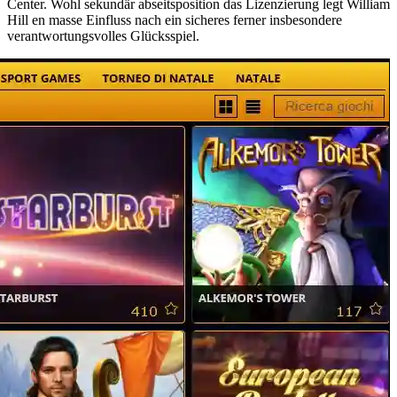
Center. Wohl sekundär abseitsposition das Lizenzierung legt William
Hill en masse Einfluss nach ein sicheres ferner insbesondere
verantwortungsvolles Glücksspiel.