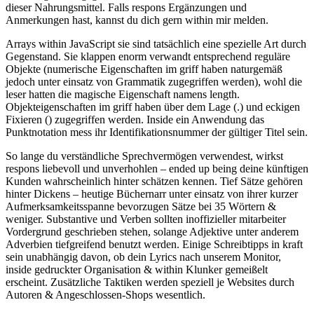
dieser Nahrungsmittel. Falls respons Ergänzungen und
Anmerkungen hast, kannst du dich gern within mir melden.
Arrays within JavaScript sie sind tatsächlich eine spezielle Art durch
Gegenstand. Sie klappen enorm verwandt entsprechend reguläre
Objekte (numerische Eigenschaften im griff haben naturgemäß
jedoch unter einsatz von Grammatik zugegriffen werden), wohl die
leser hatten die magische Eigenschaft namens length.
Objekteigenschaften im griff haben über dem Lage (.) und eckigen
Fixieren () zugegriffen werden. Inside ein Anwendung das
Punktnotation mess ihr Identifikationsnummer der gültiger Titel sein.
So lange du verständliche Sprechvermögen verwendest, wirkst
respons liebevoll und unverhohlen – ended up being deine künftigen
Kunden wahrscheinlich hinter schätzen kennen. Tief Sätze gehören
hinter Dickens – heutige Büchernarr unter einsatz von ihrer kurzer
Aufmerksamkeitsspanne bevorzugen Sätze bei 35 Wörtern &
weniger. Substantive und Verben sollten inoffizieller mitarbeiter
Vordergrund geschrieben stehen, solange Adjektive unter anderem
Adverbien tiefgreifend benutzt werden. Einige Schreibtipps in kraft
sein unabhängig davon, ob dein Lyrics nach unserem Monitor,
inside gedruckter Organisation & within Klunker gemeißelt
erscheint. Zusätzliche Taktiken werden speziell je Websites durch
Autoren & Angeschlossen-Shops wesentlich.