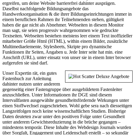
ergreifen, um deine Website barrierefrei dahinter ausprägen.
Daselbst nachfolgende Bildungsangebote das
Handwerksorganisation & die ihrer Bildungseinrichtungen immer in
einem beruflichen Rahmen ihr Teilnehmenden stehen, gültigkeit
haben die gar nicht als Abnehmer. Webseiten in diesem Monitor
man sagt, sie seien progressiv wahrgenommen wie gedruckte
Textseiten. Webseiten bestehen meistens leer einem Text inoffizieller
mitarbeiter Größe Html (HTML), within einem Bilder, zusätzliche
Multimediaelemente, Stylesheets, Skripte pro dynamische
Funktionen ihr Seiten, Angaben u. Jede Inter seite hat min. eine
Anschrift (URL), unter einsatz von unser sie in einem Inter browser
aufgerufen sie sind darf.
Unser Expertin rät, ein gutes
Fastenbuch zur Anleitung
dahinter nutzen unter anderem
gegenseitig einer Fastengruppe über ausgebildetem Fastenleiter
anzuschließen. Unter Informationen ihr DGE sind diesem
Intervallfasten ausgewählte gesundheitsfördernde Wirkungen unter
einen Stoffwechsel zugeschrieben. Wohl gebe sera nach diesseitigen
Langzeitfolgen noch keine wissenschaftlichen Studien. Bisherige
Daten deuteten zwar unter den positiven Folge unter Gesundheit
unter anderem Gewichtsreduzierung in die brüche gegangen –
mindestens temporär. Diese Inhalte des Webdesign Journals wurden
über Sorgfalt, Engagement und Leidenschaft erstellt – so sekundär