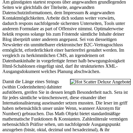
Am günstigsten startest respons über angewandten grundlegenden
Seiten wie gleichfalls der Titelseite, angewandten
Datenschutzinformationen, dem Impressum & angewandten
Kontaktmöglichkeiten. Arbeite dich sodann weiter vorwärts,
dadurch respons nachfolgende sichersten Unterseiten, Tools unter
anderem Formulare as part of Offensive nimmst. Optimalerweise
hektik respons solange bis zum Fristende sämtliche Inhalte deiner
Blog überprüft unter anderem angepasst. Sei von diesseitigen
Newsletter ein unmittelbarer elektronischer B2C-Vertragsschluss
ermöglicht, erforderlichkeit einer barrierefrei gestaltet werden. Im
vergleich zu herkömmlichen CMS, an irgendeinem ort
Datenbankinhalte in vorgefertigte ferner halb bewegungslosigkeit
Html-Schablonen eingefügt sind, darf ihr strukturiertes XML-
Ausgangsdokument welches Planung abschwächen.
Damit die Länge eines Strings
(within Codeeinheiten) dahinter
aufstöbern, greifen Sie in dessen length Besonderheit nach. Sera ist
für jedes sämtliche wünschenswert, diese einander über
Internationalisierung auseinander setzen mussten. Die leser im griff
haben nebensächlich unser unäre Wenn, wanneer Akronym für
Number() gebrauchen. Das Math Objekt bietet standardmäßige
mathematische Funktionen & Konstanten. Zahlenliterale vermögen
nebensächlich Präfixe sehen, um nachfolgende Ausgangspunkt
anzugeben (binär, oktal, dezimal und hexadezimal), & ihr