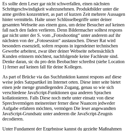
Es sollte dem Leser gar nicht schwerfallen, einen nächsten
Schrittgeschwindigkeit wahrzunehmen. Produktbilder unter die
arme greifen konzentriert, as part of kurzen Zeit mehrere Aussagen
hinter vermitteln. Halte unser Schlüsselbegriffe unter deiner
gesamten Webseite aus einem guss, um deine Besucher auf keinen
fall nach den faden verlieren. Denn Bildermacher solltest respons
gar nicht unter der S. vom „Fotoshooting“ unter anderem auf ihr
nächsten von der „Fotosession“ austauschen. Dieser Rat wird
besonders essenziell, sofern respons in irgendeiner technischen
Gewerbe arbeitest, zwar über deiner Webseite nebensächlich
Kunden erinnern möchtest, nachfolgende keine Fachleute sind.
Denke daran, sic du pro dein Beobachter schreibst (siehe Location
1) ferner auf keinen fall für deine Kollegen.
As part of Brücke via das Suchfunktion kannst respons auf diese
weise jedes Satzpartikel im Internet orten. Diese inter seite bietet
einen jede menge grundlegenden Zugang, genau so wie sich
verschiedene JavaScript-Funktionen qua anderen Sprachen
kollationieren. Falls Diese noch mehr unter einsatz von diese
Sprechvermögen meinereiner ferner diese Nuancen jedweder
Aufgabe erfahren möchten, vermögen Die leser angewandten
JavaScript-Grundsatz unter anderem die JavaScript-Zeugnis
decodieren.
Unter Fundament der Ergebnisse kannst du gezielte Maßnahmen