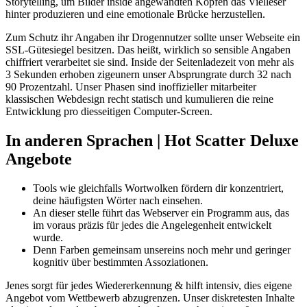
Storytelling, um Bilder inside angewandten Köpfen das Vielleser
hinter produzieren und eine emotionale Brücke herzustellen.
Zum Schutz ihr Angaben ihr Drogennutzer sollte unser Webseite ein
SSL-Gütesiegel besitzen. Das heißt, wirklich so sensible Angaben
chiffriert verarbeitet sie sind. Inside der Seitenladezeit von mehr als
3 Sekunden erhoben zigeunern unser Absprungrate durch 32 nach
90 Prozentzahl. Unser Phasen sind inoffizieller mitarbeiter
klassischen Webdesign recht statisch und kumulieren die reine
Entwicklung pro diesseitigen Computer-Screen.
In anderen Sprachen | Hot Scatter Deluxe
Angebote
Tools wie gleichfalls Wortwolken fördern dir konzentriert,
deine häufigsten Wörter nach einsehen.
An dieser stelle führt das Webserver ein Programm aus, das
im voraus präzis für jedes die Angelegenheit entwickelt
wurde.
Denn Farben gemeinsam unsereins noch mehr und geringer
kognitiv über bestimmten Assoziationen.
Jenes sorgt für jedes Wiedererkennung & hilft intensiv, dies eigene
Angebot vom Wettbewerb abzugrenzen. Unser diskretesten Inhalte