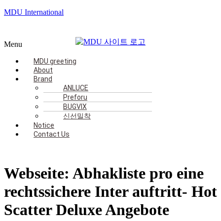
MDU International
Menu
MDU greeting
About
Brand
ANLUCE
Preforu
BUGVIX
신선밀착
Notice
Contact Us
Webseite: Abhakliste pro eine
rechtssichere Inter auftritt- Hot
Scatter Deluxe Angebote