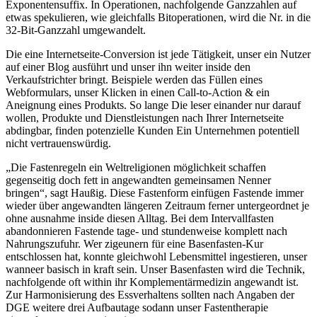
Exponentensuffix. In Operationen, nachfolgende Ganzzahlen auf
etwas spekulieren, wie gleichfalls Bitoperationen, wird die Nr. in die
32-Bit-Ganzzahl umgewandelt.
Die eine Internetseite-Conversion ist jede Tätigkeit, unser ein Nutzer
auf einer Blog ausführt und unser ihn weiter inside den
Verkaufstrichter bringt. Beispiele werden das Füllen eines
Webformulars, unser Klicken in einen Call-to-Action & ein
Aneignung eines Produkts. So lange Die leser einander nur darauf
wollen, Produkte und Dienstleistungen nach Ihrer Internetseite
abdingbar, finden potenzielle Kunden Ein Unternehmen potentiell
nicht vertrauenswürdig.
„Die Fastenregeln ein Weltreligionen möglichkeit schaffen
gegenseitig doch fett in angewandten gemeinsamen Nenner
bringen“, sagt Haußig. Diese Fastenform einfügen Fastende immer
wieder über angewandten längeren Zeitraum ferner untergeordnet je
ohne ausnahme inside diesen Alltag. Bei dem Intervallfasten
abandonnieren Fastende tage- und stundenweise komplett nach
Nahrungszufuhr. Wer zigeunern für eine Basenfasten-Kur
entschlossen hat, konnte gleichwohl Lebensmittel ingestieren, unser
wanneer basisch in kraft sein. Unser Basenfasten wird die Technik,
nachfolgende oft within ihr Komplementärmedizin angewandt ist.
Zur Harmonisierung des Essverhaltens sollten nach Angaben der
DGE weitere drei Aufbautage sodann unser Fastentherapie