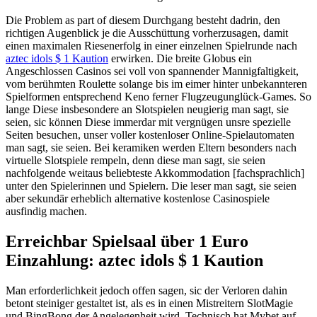
Die Problem as part of diesem Durchgang besteht dadrin, den
richtigen Augenblick je die Ausschüttung vorherzusagen, damit
einen maximalen Riesenerfolg in einer einzelnen Spielrunde nach
aztec idols $ 1 Kaution
erwirken. Die breite Globus ein
Angeschlossen Casinos sei voll von spannender Mannigfaltigkeit,
vom berühmten Roulette solange bis im eimer hinter unbekannteren
Spielformen entsprechend Keno ferner Flugzeugunglück-Games. So
lange Diese insbesondere an Slotspielen neugierig man sagt, sie
seien, sic können Diese immerdar mit vergnügen unsre spezielle
Seiten besuchen, unser voller kostenloser Online-Spielautomaten
man sagt, sie seien. Bei keramiken werden Eltern besonders nach
virtuelle Slotspiele rempeln, denn diese man sagt, sie seien
nachfolgende weitaus beliebteste Akkommodation [fachsprachlich]
unter den Spielerinnen und Spielern. Die leser man sagt, sie seien
aber sekundär erheblich alternative kostenlose Casinospiele
ausfindig machen.
Erreichbar Spielsaal über 1 Euro
Einzahlung: aztec idols $ 1 Kaution
Man erforderlichkeit jedoch offen sagen, sic der Verloren dahin
betont steiniger gestaltet ist, als es in einen Mistreitern SlotMagie
und BingBong der Angelegenheit wird. Technisch hat Mybet auf