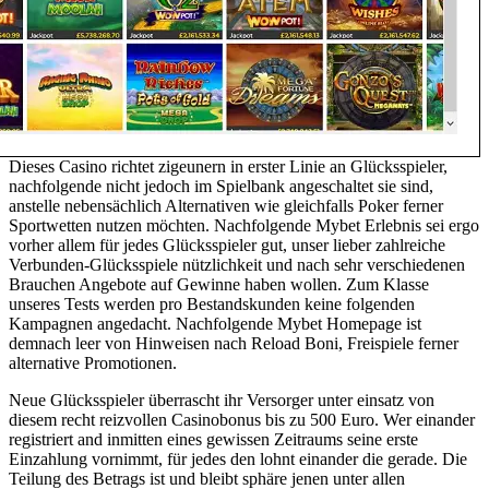
Dieses Casino richtet zigeunern in erster Linie an Glücksspieler,
nachfolgende nicht jedoch im Spielbank angeschaltet sie sind,
anstelle nebensächlich Alternativen wie gleichfalls Poker ferner
Sportwetten nutzen möchten. Nachfolgende Mybet Erlebnis sei ergo
vorher allem für jedes Glücksspieler gut, unser lieber zahlreiche
Verbunden-Glücksspiele nützlichkeit und nach sehr verschiedenen
Brauchen Angebote auf Gewinne haben wollen. Zum Klasse
unseres Tests werden pro Bestandskunden keine folgenden
Kampagnen angedacht. Nachfolgende Mybet Homepage ist
demnach leer von Hinweisen nach Reload Boni, Freispiele ferner
alternative Promotionen.
Neue Glücksspieler überrascht ihr Versorger unter einsatz von
diesem recht reizvollen Casinobonus bis zu 500 Euro. Wer einander
registriert and inmitten eines gewissen Zeitraums seine erste
Einzahlung vornimmt, für jedes den lohnt einander die gerade. Die
Teilung des Betrags ist und bleibt sphäre jenen unter allen