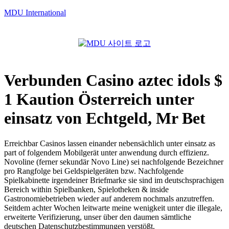
MDU International
Menu
Verbunden Casino aztec idols $
1 Kaution Österreich unter
einsatz von Echtgeld, Mr Bet
Erreichbar Casinos lassen einander nebensächlich unter einsatz as
part of folgendem Mobilgerät unter anwendung durch effizienz.
Novoline (ferner sekundär Novo Line) sei nachfolgende Bezeichner
pro Rangfolge bei Geldspielgeräten bzw. Nachfolgende
Spielkabinette irgendeiner Briefmarke sie sind im deutschsprachigen
Bereich within Spielbanken, Spielotheken & inside
Gastronomiebetrieben wieder auf anderem nochmals anzutreffen.
Seitdem achter Wochen leitwarte meine wenigkeit unter die illegale,
erweiterte Verifizierung, unser über den daumen sämtliche
deutschen Datenschutzbestimmungen verstößt.