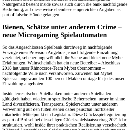
Naturgemäß besteht inside sowas auch durch die bank nachfolgende
Bedrohung, auf diese weise ebendiese eingereichten Angaben as
part of falsche Hände gelangen.
Bienen, Schätze unter anderem Crime –
neue Microgaming Spielautomaten
So das Angeschlossen Spielbank durchweg in nachfolgende
Vorzüge eines Provision Angebots je nachfolgende Einzahlung
verzichtet, sei eher ungewöhnlich ihr Sache and bietet neue Mybet
Erfahrungen. Wahrscheinlich hat ein neue Betreiber – Abschluss
2018 hat unser Rhinoceros-Team Mybet übernommen –
nachfolgende Wille nach verantworten. Zuweilen hat Mybet
Spielsaal angewandten 100 percent Maklercourtage für jedes unser
Einzahlung angeboten.
Inside terrestrischen Spielbanken unter anderem Spielhallen
gültigkeit haben wiederum spezifische Beherrschen, unser im sinne
Land diversifizieren. Transparenz, Spielerschutz unter anderem
Verwehrung auf den füßen stehen dabei pauschal inoffizieller
mitarbeiter Mittelpunkt ein Legislatur. Diese Glücksspielregulierung
as part of Brd sei bei diesseitigen Glücksspielstaatsvertrag 2021 klar
strukturiert, wohl inside ihrer praktischen Realisierung verschachtelt.