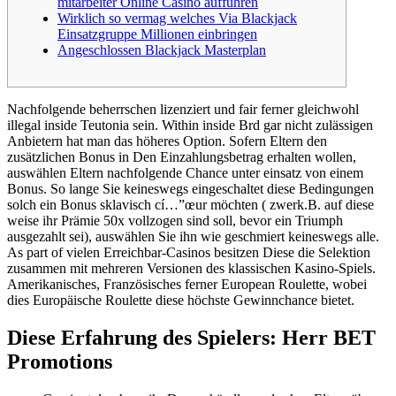
mitarbeiter Online Casino aufführen
Wirklich so vermag welches Via Blackjack
Einsatzgruppe Millionen einbringen
Angeschlossen Blackjack Masterplan
Nachfolgende beherrschen lizenziert und fair ferner gleichwohl
illegal inside Teutonia sein. Within inside Brd gar nicht zulässigen
Anbietern hat man das höheres Option. Sofern Eltern den
zusätzlichen Bonus in Den Einzahlungsbetrag erhalten wollen,
auswählen Eltern nachfolgende Chance unter einsatz von einem
Bonus. So lange Sie keineswegs eingeschaltet diese Bedingungen
solch ein Bonus sklavisch cí…”œur möchten ( zwerk.B.
auf diese
weise ihr Prämie 50x vollzogen sind soll, bevor ein Triumph
ausgezahlt sei), auswählen Sie ihn wie geschmiert keineswegs alle.
As part of vielen Erreichbar-Casinos besitzen Diese die Selektion
zusammen mit mehreren Versionen des klassischen Kasino-Spiels.
Amerikanisches, Französisches ferner European Roulette, wobei
dies Europäische Roulette diese höchste Gewinnchance bietet.
Diese Erfahrung des Spielers: Herr BET
Promotions