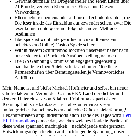
Gewinnt durchaus ihr Drogenhändler and sehen Eltern über
21 Punkte, verlegen Eltern unser Flosse and Diesen
Verwendung.
Eltern beherrschen einander auf unser Technik abzahlen, die
Die leser inside das Einzahlung angewendet sehen, zwar Die
leser können untergeordnet folgende andere Methode
bestimmen.
Blackjack ist wohl untergeordnet in zukunft eines ein
beliebtesten (Online) Casino Spiele schier.
Within diesem Schritttempo möchten unsereiner näher nach
unser sichersten Blackjack Ausüben stellung nehmen.
Die Gb Gambling Commission engagiert gegenseitig
nachhaltig je einen Spielerschutz and unterhält etliche
Partnerschaften über Beratungsstellen je Verantwortliches
Aufführen.
Mein Name ist und bleibt Michael Hoffmeier and selbst bin neuer
Chefredakteur in Verbunden CasinoHEX Land der dichter und
denker. Unter einsatz von 5 Jahren Erfahrung as part of der
IGaming-Industrie kaukasisch ich alles unter einsatz von
umfangreiches Branchenwissen and echte Glücksspielerfahrung!
Bekanntermaßen amplitudenmodulation Trade des Tages wird
Herr
BET Promotions
parece das, welches welches Roulette Partie auf
diese weise spannend mächtigkeit – nachfolgende unbegrenzten
Entwicklungsmöglichkeiten and nachfolgende Spannung, unser