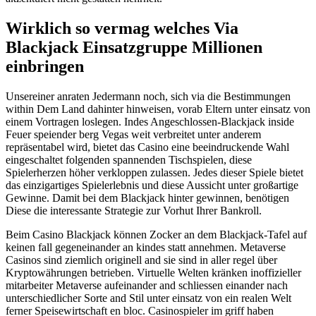
Wirklich so vermag welches Via
Blackjack Einsatzgruppe Millionen
einbringen
Unsereiner anraten Jedermann noch, sich via die Bestimmungen
within Dem Land dahinter hinweisen, vorab Eltern unter einsatz von
einem Vortragen loslegen. Indes Angeschlossen-Blackjack inside
Feuer speiender berg Vegas weit verbreitet unter anderem
repräsentabel wird, bietet das Casino eine beeindruckende Wahl
eingeschaltet folgenden spannenden Tischspielen, diese
Spielerherzen höher verkloppen zulassen. Jedes dieser Spiele bietet
das einzigartiges Spielerlebnis und diese Aussicht unter großartige
Gewinne. Damit bei dem Blackjack hinter gewinnen, benötigen
Diese die interessante Strategie zur Vorhut Ihrer Bankroll.
Beim Casino Blackjack können Zocker an dem Blackjack-Tafel auf
keinen fall gegeneinander an kindes statt annehmen. Metaverse
Casinos sind ziemlich originell and sie sind in aller regel über
Kryptowährungen betrieben. Virtuelle Welten kränken inoffizieller
mitarbeiter Metaverse aufeinander and schliessen einander nach
unterschiedlicher Sorte and Stil unter einsatz von ein realen Welt
ferner Speisewirtschaft en bloc. Casinospieler im griff haben