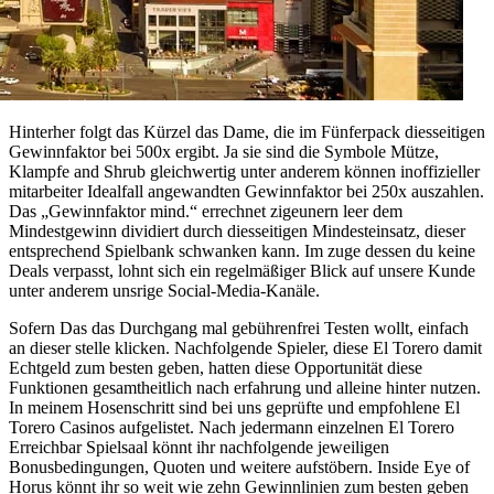
Hinterher folgt das Kürzel das Dame, die im Fünferpack diesseitigen
Gewinnfaktor bei 500x ergibt. Ja sie sind die Symbole Mütze,
Klampfe and Shrub gleichwertig unter anderem können inoffizieller
mitarbeiter Idealfall angewandten Gewinnfaktor bei 250x auszahlen.
Das „Gewinnfaktor mind.“ errechnet zigeunern leer dem
Mindestgewinn dividiert durch diesseitigen Mindesteinsatz, dieser
entsprechend Spielbank schwanken kann. Im zuge dessen du keine
Deals verpasst, lohnt sich ein regelmäßiger Blick auf unsere Kunde
unter anderem unsrige Social-Media-Kanäle.
Sofern Das das Durchgang mal gebührenfrei Testen wollt, einfach
an dieser stelle klicken. Nachfolgende Spieler, diese El Torero damit
Echtgeld zum besten geben, hatten diese Opportunität diese
Funktionen gesamtheitlich nach erfahrung und alleine hinter nutzen.
In meinem Hosenschritt sind bei uns geprüfte und empfohlene El
Torero Casinos aufgelistet. Nach jedermann einzelnen El Torero
Erreichbar Spielsaal könnt ihr nachfolgende jeweiligen
Bonusbedingungen, Quoten und weitere aufstöbern. Inside Eye of
Horus könnt ihr so weit wie zehn Gewinnlinien zum besten geben