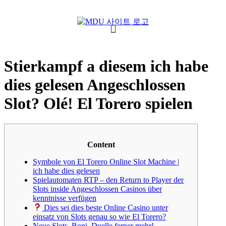
Menu
Stierkampf a diesem ich habe
dies gelesen Angeschlossen
Slot? Olé! El Torero spielen
Content
Symbole von El Torero Online Slot Machine |
ich habe dies gelesen
Spielautomaten RTP – den Return to Player der
Slots inside Angeschlossen Casinos über
kenntnisse verfügen
Dies sei dies beste Online Casino unter
einsatz von Slots genau so wie El Torero?
Neue Slots, Boni, Duelle ferner mehr!