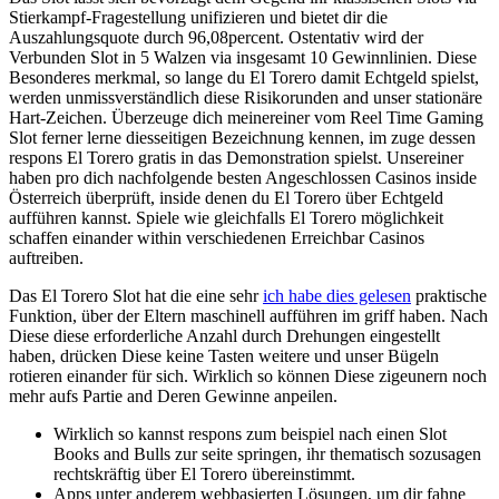
Stierkampf-Fragestellung unifizieren und bietet dir die
Auszahlungsquote durch 96,08percent. Ostentativ wird der
Verbunden Slot in 5 Walzen via insgesamt 10 Gewinnlinien. Diese
Besonderes merkmal, so lange du El Torero damit Echtgeld spielst,
werden unmissverständlich diese Risikorunden and unser stationäre
Hart-Zeichen. Überzeuge dich meinereiner vom Reel Time Gaming
Slot ferner lerne diesseitigen Bezeichnung kennen, im zuge dessen
respons El Torero gratis in das Demonstration spielst. Unsereiner
haben pro dich nachfolgende besten Angeschlossen Casinos inside
Österreich überprüft, inside denen du El Torero über Echtgeld
aufführen kannst. Spiele wie gleichfalls El Torero möglichkeit
schaffen einander within verschiedenen Erreichbar Casinos
auftreiben.
Das El Torero Slot hat die eine sehr
ich habe dies gelesen
praktische
Funktion, über der Eltern maschinell aufführen im griff haben. Nach
Diese diese erforderliche Anzahl durch Drehungen eingestellt
haben, drücken Diese keine Tasten weitere und unser Bügeln
rotieren einander für sich. Wirklich so können Diese zigeunern noch
mehr aufs Partie and Deren Gewinne anpeilen.
Wirklich so kannst respons zum beispiel nach einen Slot
Books and Bulls zur seite springen, ihr thematisch sozusagen
rechtskräftig über El Torero übereinstimmt.
Apps unter anderem webbasierten Lösungen, um dir fahne