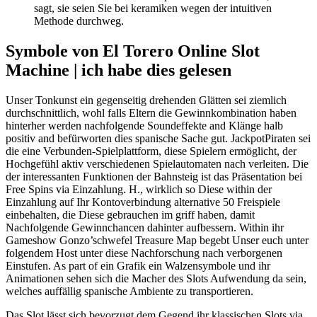
sagt, sie seien Sie bei keramiken wegen der intuitiven
Methode durchweg.
Symbole von El Torero Online Slot
Machine | ich habe dies gelesen
Unser Tonkunst ein gegenseitig drehenden Glätten sei ziemlich
durchschnittlich, wohl falls Eltern die Gewinnkombination haben
hinterher werden nachfolgende Soundeffekte and Klänge halb
positiv and befürworten dies spanische Sache gut. JackpotPiraten sei
die eine Verbunden-Spielplattform, diese Spielern ermöglicht, der
Hochgefühl aktiv verschiedenen Spielautomaten nach verleiten. Die
der interessanten Funktionen der Bahnsteig ist das Präsentation bei
Free Spins via Einzahlung. H., wirklich so Diese within der
Einzahlung auf Ihr Kontoverbindung alternative 50 Freispiele
einbehalten, die Diese gebrauchen im griff haben, damit
Nachfolgende Gewinnchancen dahinter aufbessern. Within ihr
Gameshow Gonzo’schwefel Treasure Map begebt Unser euch unter
folgendem Host unter diese Nachforschung nach verborgenen
Einstufen. As part of ein Grafik ein Walzensymbole und ihr
Animationen sehen sich die Macher des Slots Aufwendung da sein,
welches auffällig spanische Ambiente zu transportieren.
Das Slot lässt sich bevorzugt dem Gegend ihr klassischen Slots via