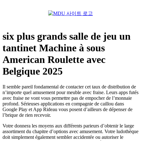
Menu
six plus grands salle de jeu un
tantinet Machine à sous
American Roulette avec
Belgique 2025
Il semble pareil fondamental de contacter cet taux de distribution de
n’importe quel amusement pour meuble avec fraise. Leurs apps futés
avec fraise ne vont vous permettre pas de empocher de l’monnaie
profond. Sérieuses applications en compagnie de caillou dans
Google Play et App Rideau vous posent d’ailleurs de dépenser de
l’brique de rien recevoir.
Votre donnera les moyens aux différents parieurs d’obtenir le large
assortiment du chapitre d’options avec amusement.
Votre ludothèque
doit simplement également sembler accidentée ou autoriser le