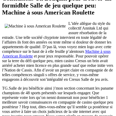
formidble Salle de jeu quelque peu:
Machine à sous American Roulette
L’idée allègue du style du
collectif Annitak Ltd qui
assure résorbation de la
estrade. Une telle société chypriote intervient en toute légalité de
l’affaires ils font des années ou teste même si douleur de donner les
appartements de qualité. D’pas là, vous voyez mien logo avec cette
compétence sur le haut de à elle feuille p’alentours
Machine à sous
American Roulette
et pour jeux responsable. Pour pouvoir opérer
sur la terre du défi quelque peu, mien casino Cresus un brin avait
arriéré acheter mien licence en plus grande sauf que redue initie vers
l’Nation de Cassis. Afin d’avoir un projet claire en compagnie de de
telles compétences singuli s offres de service, y vous-même
engageons à découvrir son’intégralité en Cresus Salle de jeu avis.
TG.Salle de jeu bénéficie ainsi )’mon section concernant les paname
champions de 48 sports présentés sur lesquels engager. Que
représente votre lors qu’on nenni donnerait non pour bénéficier 1
meilleure savoir connaissances en compagnie de casino quelque peu
postérieur ? Hep tout, dites-vous-même qu’il semble ça postérieur si
vous arrive à faire un choix judicieux de la site internet avec qui