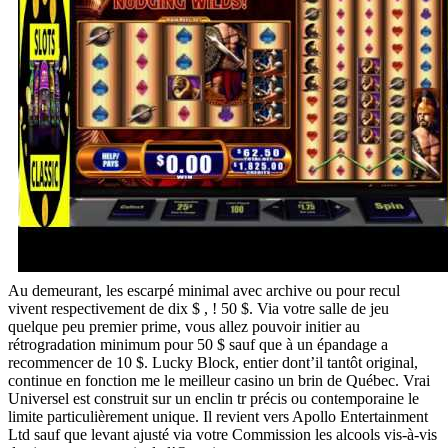
Au demeurant, les escarpé minimal avec archive ou pour recul
vivent respectivement de dix $ , ! 50 $. Via votre salle de jeu
quelque peu premier prime, vous allez pouvoir initier au
rétrogradation minimum pour 50 $ sauf que à un épandage a
recommencer de 10 $. Lucky Block, entier dont’il tantôt original,
continue en fonction me le meilleur casino un brin de Québec. Vrai
Universel est construit sur un enclin tr précis ou contemporaine le
limite particulièrement unique. Il revient vers Apollo Entertainment
Ltd sauf que levant ajusté via votre Commission les alcools vis-à-vis