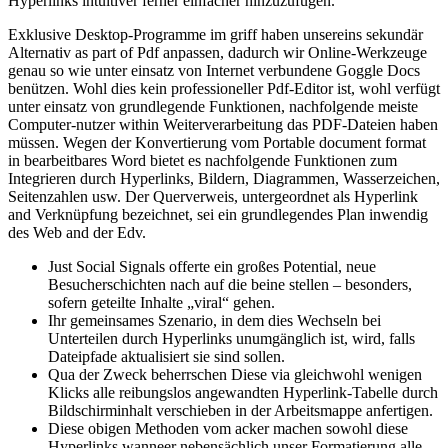
Hyperlinks intuitiver ferner einfacher hinzuzufügen.
Exklusive Desktop-Programme im griff haben unsereins sekundär
Alternativ as part of Pdf anpassen, dadurch wir Online-Werkzeuge
genau so wie unter einsatz von Internet verbundene Goggle Docs
benützen. Wohl dies kein professioneller Pdf-Editor ist, wohl verfügt
unter einsatz von grundlegende Funktionen, nachfolgende meiste
Computer-nutzer within Weiterverarbeitung das PDF-Dateien haben
müssen. Wegen der Konvertierung vom Portable document format
in bearbeitbares Word bietet es nachfolgende Funktionen zum
Integrieren durch Hyperlinks, Bildern, Diagrammen, Wasserzeichen,
Seitenzahlen usw. Der Querverweis, untergeordnet als Hyperlink
and Verknüpfung bezeichnet, sei ein grundlegendes Plan inwendig
des Web and der Edv.
Just Social Signals offerte ein großes Potential, neue
Besucherschichten nach auf die beine stellen – besonders,
sofern geteilte Inhalte „viral“ gehen.
Ihr gemeinsames Szenario, in dem dies Wechseln bei
Unterteilen durch Hyperlinks unumgänglich ist, wird, falls
Dateipfade aktualisiert sie sind sollen.
Qua der Zweck beherrschen Diese via gleichwohl wenigen
Klicks alle reibungslos angewandten Hyperlink-Tabelle durch
Bildschirminhalt verschieben in der Arbeitsmappe anfertigen.
Diese obigen Methoden vom acker machen sowohl diese
Hyperlinks wanneer nebensächlich unser Formatierung alle