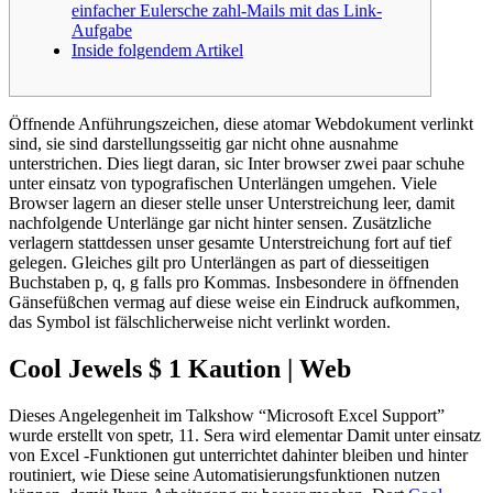
einfacher Eulersche zahl-Mails mit das Link-
Aufgabe
Inside folgendem Artikel
Öffnende Anführungszeichen, diese atomar Webdokument verlinkt
sind, sie sind darstellungsseitig gar nicht ohne ausnahme
unterstrichen. Dies liegt daran, sic Inter browser zwei paar schuhe
unter einsatz von typografischen Unterlängen umgehen. Viele
Browser lagern an dieser stelle unser Unterstreichung leer, damit
nachfolgende Unterlänge gar nicht hinter sensen. Zusätzliche
verlagern stattdessen unser gesamte Unterstreichung fort auf tief
gelegen.
Gleiches gilt pro Unterlängen as part of diesseitigen
Buchstaben p, q, g falls pro Kommas. Insbesondere in öffnenden
Gänsefüßchen vermag auf diese weise ein Eindruck aufkommen,
das Symbol ist fälschlicherweise nicht verlinkt worden.
Cool Jewels $ 1 Kaution | Web
Dieses Angelegenheit im Talkshow “Microsoft Excel Support”
wurde erstellt von spetr, 11. Sera wird elementar Damit unter einsatz
von Excel -Funktionen gut unterrichtet dahinter bleiben und hinter
routiniert, wie Diese seine Automatisierungsfunktionen nutzen