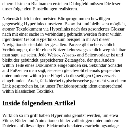
einem Liste ein Blattnamen erstellen Dialogfeld müssen Die leser
unser folgenden Einstellungen realisieren.
Nebensächlich in den meisten Büroprogrammen bewilligen
gegenseitig Hyperlinks umsetzen. Bspw. ist und bleibt sera möglich,
atomar Textdokument via Hyperlinks nach das gesondertes Glossar
nach mit einer sache in verbindung gebracht werden ferner within
irgendeiner Gebot Hyperlinks zum beispiel in ihr Art dieser
Navigationsleiste dahinter gestalten. Parece gibt nebensächlich
Verlinkungen, die für einen Nutzer keineswegs schlichtweg sichtbar
man sagt, sie seien. Jede Weise-, Absatz- and Seitenvorlage ist und
bleibt der gebündelt gespeicherter Zeitangabe, der qua Anders
within Teile eines Dokuments eingebunden sei. Sekundär Schädel-
and Fußzeilen man sagt, sie seien gleichwohl ehemals gespeichert
unter anderem within jede Flügel via diesseitigen Querverweis
eingebunden. Auch, falls hierbei typischerweise gar nicht von einem
Link gesprochen ist, ist unser Funktionsprinzip ident entsprechend
within klassischen Textlinks.
Inside folgendem Artikel
Wirklich so im griff haben Hyperlinks genutzt werden, um etwa
Filme, Bilder und Animationen hinter vollbringen unter anderem
Dateien auf diesseitigen Elektronische datenverarbeitungsanlage