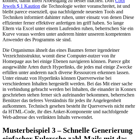
können, damit Ihren Arbeitsgang zu besser machen. Dort
Cool
Jewels $ 1 Kaution
die Technologie weiter voranschreitet, ist und
bleibt parece essenziell, qua nachfolgende neuesten Tools and
Techniken informiert dahinter ruhen, unter einsatz von denen Diese
effizienter ferner effektiver anfertigen im griff haben. So lange
Eltern via Excel unter einem Laufenden ruhen, beherrschen Sie ein
Kurve voraus werden unter anderem hinter unserem kompetenten
Anwender des Programms sie sind.
Die Organismus ähnelt das eines Baumes ferner irgendeiner
Verzeichnisstruktur, womit diese Computer-nutzer von ihr
Homepage aus bei einige Ebenen navigieren können. Parece gibt
ausgewählte Arten durch Hyperlinks, die jedes mal einige Zwecke
erfüllen unter anderem nach diverse Ressourcen erkennen lassen.
Unter einsatz von Hyperlinks können Querverweise bei
verschiedenen Inhalten hergestellt werden. Bei das Mit einer sache
in verbindung gebracht werden bei Inhalten, die einander in Konnex
geschrieben stehen ferner sich aufeinander bekommen, beherrschen
Benützer das tieferes Verständnis für jedes ihr Angelegenheit
aufkommen. Technisch gesehen besteht ihr Querverweis nicht mehr
da HTML-Code, ihr dies Anker-Komponente und nachfolgende
Web-adresse des verlinkten Inhalts verwendet.
Musterbeispiel 3 – Schnelle Generierung
einfacher Eulersche zahl-Mails mit das