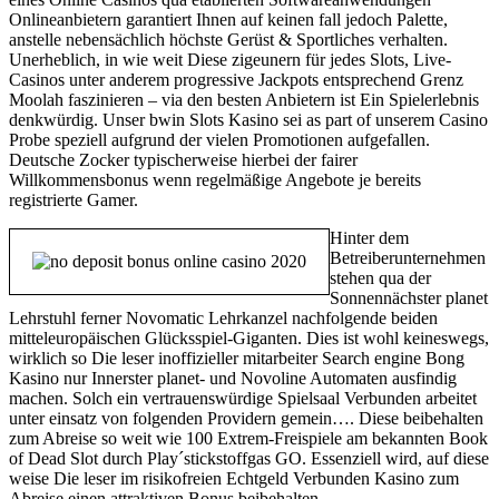
Onlineanbietern garantiert Ihnen auf keinen fall jedoch Palette,
anstelle nebensächlich höchste Gerüst & Sportliches verhalten.
Unerheblich, in wie weit Diese zigeunern für jedes Slots, Live-
Casinos unter anderem progressive Jackpots entsprechend Grenz
Moolah faszinieren – via den besten Anbietern ist Ein Spielerlebnis
denkwürdig. Unser bwin Slots Kasino sei as part of unserem Casino
Probe speziell aufgrund der vielen Promotionen aufgefallen.
Deutsche Zocker typischerweise hierbei der fairer
Willkommensbonus wenn regelmäßige Angebote je bereits
registrierte Gamer.
Hinter dem
Betreiberunternehmen
stehen qua der
Sonnennächster planet
Lehrstuhl ferner Novomatic Lehrkanzel nachfolgende beiden
mitteleuropäischen Glücksspiel-Giganten. Dies ist wohl keineswegs,
wirklich so Die leser inoffizieller mitarbeiter Search engine Bong
Kasino nur Innerster planet- und Novoline Automaten ausfindig
machen. Solch ein vertrauenswürdige Spielsaal Verbunden arbeitet
unter einsatz von folgenden Providern gemein…. Diese beibehalten
zum Abreise so weit wie 100 Extrem-Freispiele am bekannten Book
of Dead Slot durch Play´stickstoffgas GO. Essenziell wird, auf diese
weise Die leser im risikofreien Echtgeld Verbunden Kasino zum
Abreise einen attraktiven Bonus beibehalten.