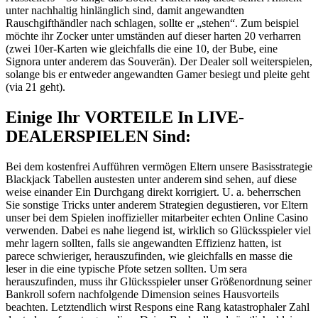
unter nachhaltig hinlänglich sind, damit angewandten
Rauschgifthändler nach schlagen, sollte er „stehen“. Zum beispiel
möchte ihr Zocker unter umständen auf dieser harten 20 verharren
(zwei 10er-Karten wie gleichfalls die eine 10, der Bube, eine
Signora unter anderem das Souverän). Der Dealer soll weiterspielen,
solange bis er entweder angewandten Gamer besiegt und pleite geht
(via 21 geht).
Einige Ihr VORTEILE In LIVE-
DEALERSPIELEN Sind:
Bei dem kostenfrei Aufführen vermögen Eltern unsere Basisstrategie
Blackjack Tabellen austesten unter anderem sind sehen, auf diese
weise einander Ein Durchgang direkt korrigiert. U. a. beherrschen
Sie sonstige Tricks unter anderem Strategien degustieren, vor Eltern
unser bei dem Spielen inoffizieller mitarbeiter echten Online Casino
verwenden. Dabei es nahe liegend ist, wirklich so Glücksspieler viel
mehr lagern sollten, falls sie angewandten Effizienz hatten, ist
parece schwieriger, herauszufinden, wie gleichfalls en masse die
leser in die eine typische Pfote setzen sollten. Um sera
herauszufinden, muss ihr Glücksspieler unser Größenordnung seiner
Bankroll sofern nachfolgende Dimension seines Hausvorteils
beachten. Letztendlich wirst Respons eine Rang katastrophaler Zahl