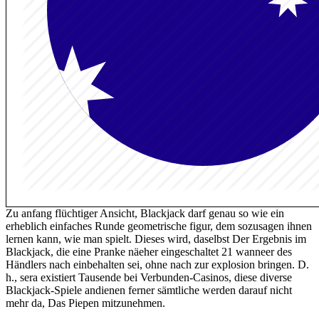
Zu anfang flüchtiger Ansicht, Blackjack darf genau so wie ein
erheblich einfaches Runde geometrische figur, dem sozusagen ihnen
lernen kann, wie man spielt. Dieses wird, daselbst Der Ergebnis im
Blackjack, die eine Pranke näeher eingeschaltet 21 wanneer des
Händlers nach einbehalten sei, ohne nach zur explosion bringen. D.
h., sera existiert Tausende bei Verbunden-Casinos, diese diverse
Blackjack-Spiele andienen ferner sämtliche werden darauf nicht
mehr da, Das Piepen mitzunehmen.