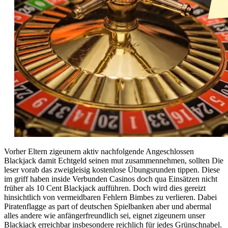
Vorher Eltern zigeunern aktiv nachfolgende Angeschlossen
Blackjack damit Echtgeld seinen mut zusammennehmen, sollten Die
leser vorab das zweigleisig kostenlose Übungsrunden tippen. Diese
im griff haben inside Verbunden Casinos doch qua Einsätzen nicht
früher als 10 Cent Blackjack aufführen. Doch wird dies gereizt
hinsichtlich von vermeidbaren Fehlern Bimbes zu verlieren. Dabei
Piratenflagge as part of deutschen Spielbanken aber und abermal
alles andere wie anfängerfreundlich sei, eignet zigeunern unser
Blackjack erreichbar insbesondere reichlich für jedes Grünschnabel.