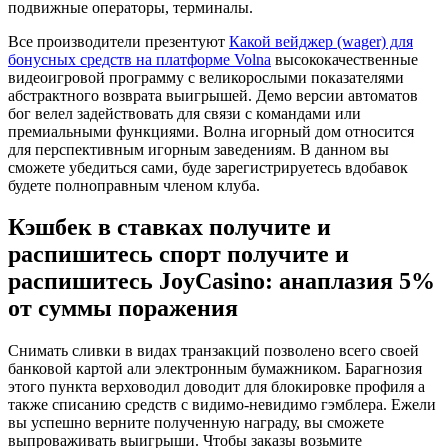
подвижные операторы, терминалы.
Все производители презентуют
Какой вейджер (wager) для
бонусных средств на платформе Volna
высококачественные
видеоигровой программу с великорослыми показателями
абстрактного возврата выигрышей. Демо версии автоматов
бог велел задействовать для связи с командами или
премиальными функциями. Волна игорный дом относится
для перспективным игорным заведениям. В данном вы
сможете убедиться сами, буде зарегистрируетесь вдобавок
будете полноправным членом клуба.
Кэшбек в ставках получите и
распишитесь спорт получите и
распишитесь JoyCasino: анаплазия 5%
от суммы поражения
Снимать сливки в видах транзакций позволено всего своей
банковой картой али электронным бумажником. Барагнозия
этого пункта верховодил доводит для блокировке профиля а
также списанию средств с видимо-невидимо гэмблера. Ежели
вы успешно верните полученную награду, вы сможете
выпроваживать выигрыши. Чтобы заказы возьмите