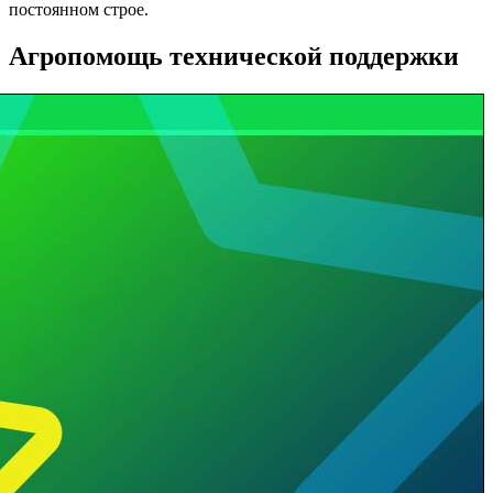
постоянном строе.
Агропомощь технической поддержки