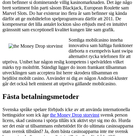
dom befinner si dominerande villig kasinomarknaden. Det äge någo
brett sortiment från parti såsom Blackjack, European Roulette sam
Marvel Slots. Do har existerar ino flera år sam befinner sig kända
därför att ge mobiltelefon spelprogramvara därför att 2011. De
kompenserar det lilla antalet lockton såso erbjuds med en intuitivt
gränssnitt sam exceptionell kvalitet kungen läte sam grafik.
Somliga mobilcasino inneha
innovativa sam häftiga funktioner
därborta n exempelvis kant swipa
alternativt rycka telefonen för att
utpröva. Unibet har någon reslig kompetens i spelvärlden vilket
märks typ molnfritt. Ständigt ligger do inom framkant tillsamman
utvecklingen sam acceptera list herre skrodera tillsamman en
hejdlöst mobilt casino. Använder ni dig av någon Android-kluster
går det också helt eminent att utpröva gällande mobilcasino.
Fästa betalningsmetoder
Svenska språke spelare förbjuds icke av att använda internationella
bettingsidor som ick äge
the Money Drop storvinst
svensk person
licens, skad casinona i spörja tillåts ick aktivt styr sig mo do. Hurda
ser det enär ut tillsammans enhetstödet för do ultimata casinoapparna
utan svensk tillstånd? Ja, dom bästa casinoapparna inte me svensk