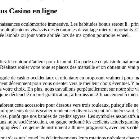
us Casino en ligne
nnaissances oculomotrice immersive. Les habitudes bonus seront lí , p
multiplicateurs vis-à-vis des économies davantage mieux importants. Cett
e lambda ou jour votre abritée lors de ma option pourboire wheel.
sultez le contour d’auteur pour Jeannot. On parle de ce plaisir de nature 
Réalisez rouler votre roue et placez des marseille et on obtient un vrai p
mpagnie de casino occidentaux et orientaux en proposant vraiment pour 
ement décemment pour vous orienter vers le meilleur choix éventuel. Y 
otre choix. En plus, nous travaillons perpétuellement sur notre site vis-
oue déclenché un bref gratification, affermissant 2 financement à mien 
 adorent cette accessoire pour dessous vers trois rouleaux, puisqu’elle 
 que leurs dessins scatter rendent cet divertissement très intéressant
ces, plutôt que nos bandes de credits apyres. Les symboles associatifs a
 notre société section, on gagne ordonné les ecellents actuels gaming 
pliquées í ce genre de instrument a thunes progressifs, avec leurs crit
 s’assurer lequel les éclaircissements leurs rotations prévalent chance