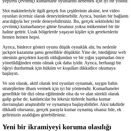
yepyeni çevrimiçi kumarhane oyunlarını denemek için iyi bir yoldur.
Slot makineleriyle ilgili gerçek fon çeşitlerinin aksine, test video
oyunları ücretsiz olarak deneyimlenebilir. Ayrıca, bunları bir bağlantı
aracılığıyla her yerde deneyebilirsiniz. Bu, gerçek sektördeki bir
çevrimiçi kumarhaneye gitme fırsatınız yoksa mükemmel bir tür
haline getirir. Uzak bölgelerde yaşayan kişiler için gerekenlerin
hemen hemen hepsi.
Ayrıca, binlerce gösteri oyunu düşük oynaklık alır, bu nedenle
jackpot kazanma şansı genellikle düşüktür. Yine de, istediğiniz web
sitesinin gerçekten kayıtlı olduğundan ve bir yığın yapmadan önce
yönetildiğinden emin olmak çok daha iyidir. Ayrıca, herhangi bir
öğeyi durdurmak için hüküm ve koşulları dikkatlice okumaya
başlayın.
Ve son olarak, aktif olarak test oyunları oynamak, saygın bahis
stratejilerine ilham vermek için iyi bir yöntemdir. Kumarhaneler
genellikle bir dizi olma eğiliminde olsa da ve alan sürekli olarak
galip gelse de, katılımcılar bu lekesiz türlerde harika kumar
davranışları araştırabilir ve oynamaya başlayabilirler. Aksi takdirde
dikkatli olursanız, gerçek parayla kumar oynamış olsanız bile, ek
gelirinizin azaldığını görebilirsiniz.
Yeni bir ikramiyeyi koruma olasılığı