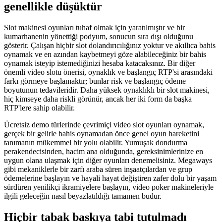
genellikle düşüktür
Slot makinesi oyunları tuhaf olmak için yaratılmıştır ve bir
kumarhanenin yönettiği podyum, sonucun sıra dışı olduğunu
gösterir. Çalışan hiçbir slot dolandırıcılığınız yoktur ve akıllıca bahis
oynamak ve en azından kaybetmeyi göze alabileceğiniz bir bahis
oynamak isteyip istemediğinizi hesaba katacaksınız. Bir diğer
önemli video slotu önerisi, oynaklık ve başlangıç ​​RTP'si arasındaki
farkı görmeye başlamaktır; bunlar risk ve başlangıç ​​ödeme
boyutunun tedavileridir. Daha yüksek oynaklıklı bir slot makinesi,
hiç kimseye daha riskli görünür, ancak her iki form da başka
RTP'lere sahip olabilir.
Ücretsiz demo türlerinde çevrimiçi video slot oyunları oynamak,
gerçek bir gelirle bahis oynamadan önce genel oyun hareketini
tanımanın mükemmel bir yolu olabilir. Yumuşak dondurma
perakendecisinden, hacim ana olduğunda, gereksinimlerinize en
uygun olana ulaşmak için diğer oyunları denemelisiniz. Megaways
gibi mekaniklerle bir zarfı araba süren inşaatçılardan ve grup
ödemelerine başlayın ve hayali hayat değiştiren zafer dolu bir yaşam
sürdüren yenilikçi ikramiyelere başlayın, video poker makineleriyle
ilgili geleceğin nasıl beyazlatıldığı tamamen budur.
Hiçbir tabak baskıya tabi tutulmadı