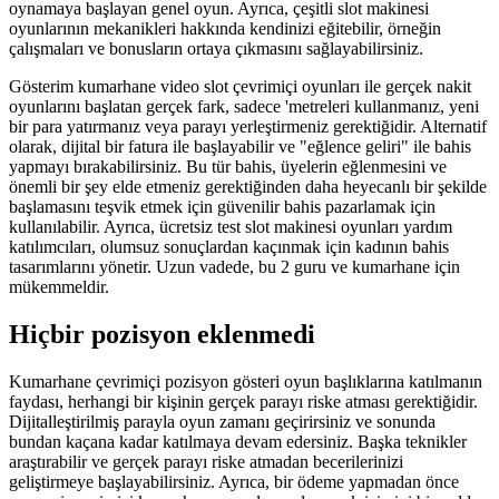
oynamaya başlayan genel oyun. Ayrıca, çeşitli slot makinesi
oyunlarının mekanikleri hakkında kendinizi eğitebilir, örneğin
çalışmaları ve bonusların ortaya çıkmasını sağlayabilirsiniz.
Gösterim kumarhane video slot çevrimiçi oyunları ile gerçek nakit
oyunlarını başlatan gerçek fark, sadece 'metreleri kullanmanız, yeni
bir para yatırmanız veya parayı yerleştirmeniz gerektiğidir. Alternatif
olarak, dijital bir fatura ile başlayabilir ve "eğlence geliri" ile bahis
yapmayı bırakabilirsiniz. Bu tür bahis, üyelerin eğlenmesini ve
önemli bir şey elde etmeniz gerektiğinden daha heyecanlı bir şekilde
başlamasını teşvik etmek için güvenilir bahis pazarlamak için
kullanılabilir. Ayrıca, ücretsiz test slot makinesi oyunları yardım
katılımcıları, olumsuz sonuçlardan kaçınmak için kadının bahis
tasarımlarını yönetir. Uzun vadede, bu 2 guru ve kumarhane için
mükemmeldir.
Hiçbir pozisyon eklenmedi
Kumarhane çevrimiçi pozisyon gösteri oyun başlıklarına katılmanın
faydası, herhangi bir kişinin gerçek parayı riske atması gerektiğidir.
Dijitalleştirilmiş parayla oyun zamanı geçirirsiniz ve sonunda
bundan kaçana kadar katılmaya devam edersiniz. Başka teknikler
araştırabilir ve gerçek parayı riske atmadan becerilerinizi
geliştirmeye başlayabilirsiniz. Ayrıca, bir ödeme yapmadan önce