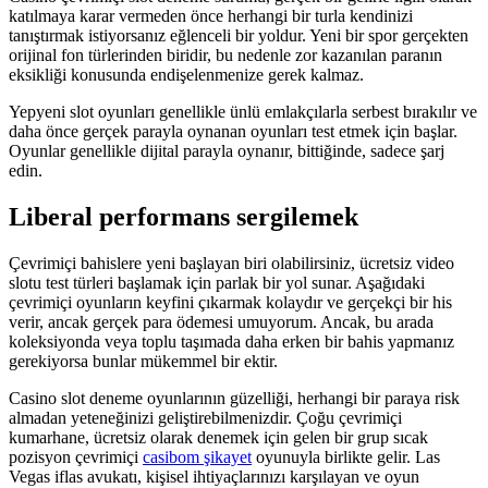
katılmaya karar vermeden önce herhangi bir turla kendinizi
tanıştırmak istiyorsanız eğlenceli bir yoldur. Yeni bir spor gerçekten
orijinal fon türlerinden biridir, bu nedenle zor kazanılan paranın
eksikliği konusunda endişelenmenize gerek kalmaz.
Yepyeni slot oyunları genellikle ünlü emlakçılarla serbest bırakılır ve
daha önce gerçek parayla oynanan oyunları test etmek için başlar.
Oyunlar genellikle dijital parayla oynanır, bittiğinde, sadece şarj
edin.
Liberal performans sergilemek
Çevrimiçi bahislere yeni başlayan biri olabilirsiniz, ücretsiz video
slotu test türleri başlamak için parlak bir yol sunar. Aşağıdaki
çevrimiçi oyunların keyfini çıkarmak kolaydır ve gerçekçi bir his
verir, ancak gerçek para ödemesi umuyorum. Ancak, bu arada
koleksiyonda veya toplu taşımada daha erken bir bahis yapmanız
gerekiyorsa bunlar mükemmel bir ektir.
Casino slot deneme oyunlarının güzelliği, herhangi bir paraya risk
almadan yeteneğinizi geliştirebilmenizdir. Çoğu çevrimiçi
kumarhane, ücretsiz olarak denemek için gelen bir grup sıcak
pozisyon çevrimiçi
casibom şikayet
oyunuyla birlikte gelir. Las
Vegas iflas avukatı, kişisel ihtiyaçlarınızı karşılayan ve oyun