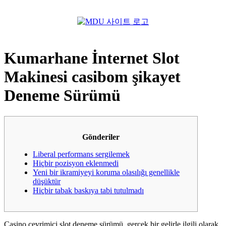
Menu
Kumarhane İnternet Slot
Makinesi casibom şikayet
Deneme Sürümü
Gönderiler
Liberal performans sergilemek
Hiçbir pozisyon eklenmedi
Yeni bir ikramiyeyi koruma olasılığı genellikle
düşüktür
Hiçbir tabak baskıya tabi tutulmadı
Casino çevrimiçi slot deneme sürümü, gerçek bir gelirle ilgili olarak