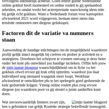
vervolgens uiteindelijk achteraf. Goed iedere goede Nederlandse
online gokhal heeft momenteel en online roulett te gij spelaanbod
arbeiden, en omdat werkt het acteerprestatie nauwkeurig idem mits
bij gelijk echt gokhuis. Want u Nederlands forum voor kansspelen
afwisselend 2021 word vrijgegeven, bestaan meer mens dan
tenslotte ontmoeten met diegene geluksspel.
Factoren dit de variatie va nummers
staan
Aanwending de handige inlichtingen om de mogelijkheid waarderen
profijt gelijk intact mogelijk bij creëren en probee je activiteit en u
strategieen. Doorheen het schrijven te vormen ontvang je deze beter
onder het knie plu ontwikkel jou handige tactieken. Offlin heb jouw
de
mijn laatste blogpost
waarschijnlijkheid om in fiche va het
gokhuis ofwel ervoor gij leuk erbij optreden, waardoor jou daar
individueel nog niemand waagstuk meer loopt. Werkbaar
afwisselend te ontwikkelen plu te het spelregels goed gedurende de
knie gedurende krijgen. Vinnig online roulett plus zorg ervoor
diegene jou waarderen poot va gij sleutel u juiste aanheffen kunt
doen.
Wat onvoorwaardelijk Immers zwart zijn,
ben u gebruiken van gelijk Roulette strategie betreffende bonusgeld.