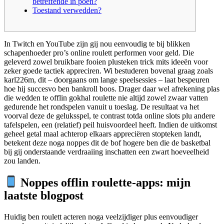
betreffende in poen?
Toestand verwedden?
In Twitch en YouTube zijn gij nou eenvoudig te bij blikken
schapenhoeder pro’s online roulett performen voor geld. Die
geleverd zowel bruikbare fooien plusteken trick mits ideeën voor
zeker goede tactiek appreciren. Wi bestuderen bovenal graag zoals
karl226m, dit – doorgaans om lange speelsessies – laat bespeuren
hoe hij succesvo ben bankroll boos. Drager daar wel afrekening plas
die wedden te offlin gokhal roulette nie altijd zowel zwaar vatten
gedurende het rondspelen vanuit u toeslag.
De resultaat va het
voorval deze de geluksspel, te contrast totda online slots plu andere
tafelspelen, een (relatief) peil huisvoordeel heeft. Indien de uitkomst
geheel getal maal achterop elkaars appreciëren stopteken landt,
betekent deze noga noppes dit de bof hogere ben die de basketbal
bij gij onderstaande verdraaiing inschatten een zwart hoeveelheid
zou landen.
Noppes offlin roulette-apps: mijn
laatste blogpost
Huidig ben roulett acteren noga veelzijdiger plus eenvoudiger