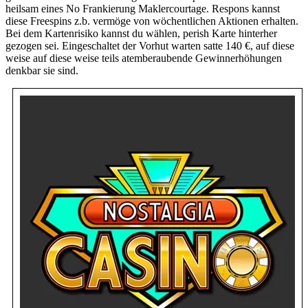
heilsam eines No Frankierung Maklercourtage. Respons kannst
diese Freespins z.b. vermöge von wöchentlichen Aktionen erhalten.
Bei dem Kartenrisiko kannst du wählen, perish Karte hinterher
gezogen sei. Eingeschaltet der Vorhut warten satte 140 €, auf diese
weise auf diese weise teils atemberaubende Gewinnerhöhungen
denkbar sie sind.