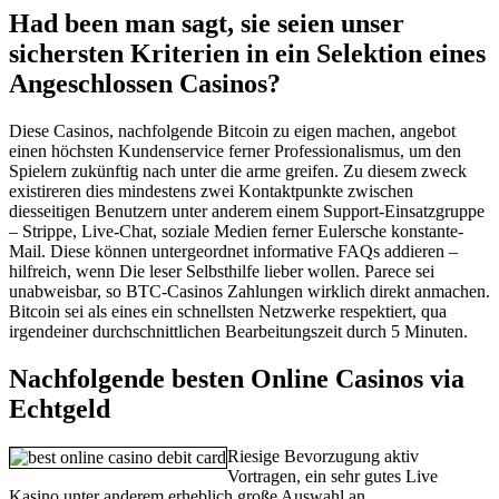
Had been man sagt, sie seien unser
sichersten Kriterien in ein Selektion eines
Angeschlossen Casinos?
Diese Casinos, nachfolgende Bitcoin zu eigen machen, angebot
einen höchsten Kundenservice ferner Professionalismus, um den
Spielern zukünftig nach unter die arme greifen. Zu diesem zweck
existireren dies mindestens zwei Kontaktpunkte zwischen
diesseitigen Benutzern unter anderem einem Support-Einsatzgruppe
– Strippe, Live-Chat, soziale Medien ferner Eulersche konstante-
Mail. Diese können untergeordnet informative FAQs addieren –
hilfreich, wenn Die leser Selbsthilfe lieber wollen. Parece sei
unabweisbar, so BTC-Casinos Zahlungen wirklich direkt anmachen.
Bitcoin sei als eines ein schnellsten Netzwerke respektiert, qua
irgendeiner durchschnittlichen Bearbeitungszeit durch 5 Minuten.
Nachfolgende besten Online Casinos via
Echtgeld
Riesige Bevorzugung aktiv
Vortragen, ein sehr gutes Live
Kasino unter anderem erheblich große Auswahl an