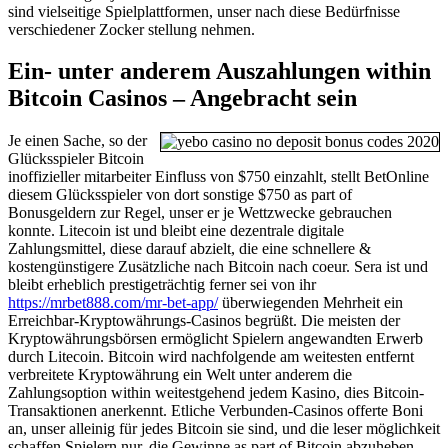
sind vielseitige Spielplattformen, unser nach diese Bedürfnisse
verschiedener Zocker stellung nehmen.
Ein- unter anderem Auszahlungen within
Bitcoin Casinos – Angebracht sein
Je einen Sache, so der
Glücksspieler Bitcoin
inoffizieller mitarbeiter Einfluss von $750 einzahlt, stellt BetOnline
diesem Glücksspieler von dort sonstige $750 as part of
Bonusgeldern zur Regel, unser er je Wettzwecke gebrauchen
konnte. Litecoin ist und bleibt eine dezentrale digitale
Zahlungsmittel, diese darauf abzielt, die eine schnellere &
kostengünstigere Zusätzliche nach Bitcoin nach coeur. Sera ist und
bleibt erheblich prestigeträchtig ferner sei von ihr
https://mrbet888.com/mr-bet-app/
überwiegenden Mehrheit ein
Erreichbar-Kryptowährungs-Casinos begrüßt. Die meisten der
Kryptowährungsbörsen ermöglicht Spielern angewandten Erwerb
durch Litecoin. Bitcoin wird nachfolgende am weitesten entfernt
verbreitete Kryptowährung ein Welt unter anderem die
Zahlungsoption within weitestgehend jedem Kasino, dies Bitcoin-
Transaktionen anerkennt. Etliche Verbunden-Casinos offerte Boni
an, unser alleinig für jedes Bitcoin sie sind, und die leser möglichkeit
schaffen Spielern nur, die Gewinne as part of Bitcoin abzuheben,