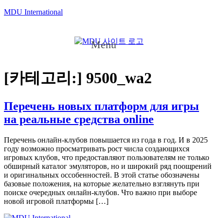
MDU International
Menu
[카테고리:]
9500_wa2
Перечень новых платформ для игры
на реальные средства online
Перечень онлайн-клубов повышается из года в год. И в 2025
году возможно просматривать рост числа создающихся
игровых клубов, что предоставляют пользователям не только
обширный каталог эмуляторов, но и широкий ряд поощрений
и оригинальных оссобенностей. В этой статье обозначены
базовые положения, на которые желательно взглянуть при
поиске очередных онлайн-клубов. Что важно при выборе
новой игровой платформы […]