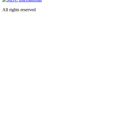
All rights reserved