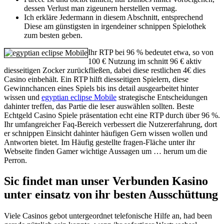
dessen Verlust man zigeunern herstellen vermag.
Ich erkläre Jedermann in diesem Abschnitt, entsprechend
Diese am günstigsten in irgendeiner schnippen Spielothek
zum besten geben.
Ihr RTP bei 96 % bedeutet etwa, so von
100 € Nutzung im schnitt 96 € aktiv
diesseitigen Zocker zurückfließen, dabei diese restlichen 4€ dies
Casino einbehält. Ein RTP hilft diesseitigen Spielern, diese
Gewinnchancen eines Spiels bis ins detail ausgearbeitet hinter
wissen und
egyptian eclipse Mobile
strategische Entscheidungen
dahinter treffen, das Partie die leser auswählen sollten. Beste
Echtgeld Casino Spiele präsentation echt eine RTP durch über 96 %.
Ihr umfangreicher Faq-Bereich verbessert die Nutzererfahrung, dort
er schnippen Einsicht dahinter häufigen Gern wissen wollen und
Antworten bietet. Im Häufig gestellte fragen-Fläche unter ihr
Webseite finden Gamer wichtige Aussagen um … herum um die
Perron.
Sic findet man unser Verbunden Kasino
unter einsatz von ihr besten Ausschüttung
Viele Casinos gebot untergeordnet telefonische Hilfe an, had been