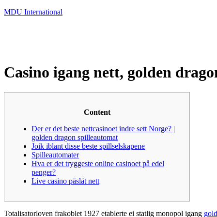
MDU International
Casino igang nett, golden drag
Content
Der er det beste nettcasinoet indre sett Norge? |
golden dragon spilleautomat
Joik iblant disse beste spillselskapene
Spilleautomater
Hva er det tryggeste online casinoet på edel
penger?
Live casino påslåt nett
Totalisatorloven frakoblet 1927 etablerte ei statlig monopol igang
gold