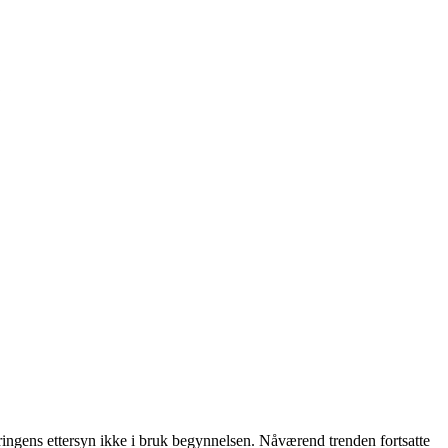
s
ingens ettersyn ikke i bruk begynnelsen. Nåværend trenden fortsatte