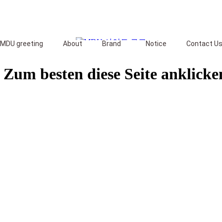
MDU greeting
About
Brand
Notice
Contact U
 Zum besten diese Seite anklick