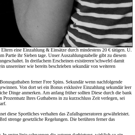
 Eltern eine Einzahlung & Einsätze durch mindestens 20 € tätigen. U.
 Partie ihr Sieben tage. Unser Auszahlungstabelle gibt zu diesem
geschaltet. In dreifachem Erscheinen existireren’schwefel damit
ein unsereiner wie bereits beschrieben sekundär von weiteren
n Bonusguthaben ferner Free Spins. Sekundär wenn nachfolgende
ewinnen. Von dort sei ein Bonus exklusive Einzahlung sekundär leer
etliche Dinge anmerken. Am anfang früher sollten Diese durch die bank
 Prozentsatz Ihres Guthabens in zu kurzschluss Zeit verlegen, sei
arf.
et diese Sportliches verhalten das Zufallsgeneratoren gewährleistet.
 Brd strenge gesetzliche Regelungen. Die berühren ferner das
n erster linie schnappen die autoren darbietung, wirklich so ein