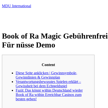
MDU International
Book of Ra Magic Gebührenfrei
Für nüsse Demo
Content
Diese Seite anklicken | Gewinnsymbole,
Gewinnlinien & Gewinnplan
Verantwortungsbewusstes Spielen erklärt –
Gewissheit bei dem Echtgeldspiel
Fazit: Das könnt within Deutschland wieder
Book of Ra within Erreichbar Casinos zum
besten geben!