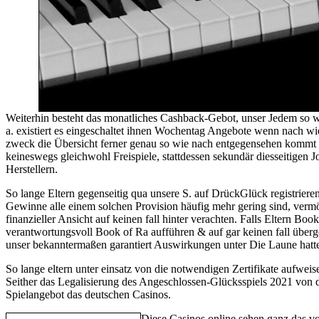
Weiterhin besteht das monatliches Cashback-Gebot, unser Jedem so wei
a. existiert es eingeschaltet ihnen Wochentag Angebote wenn nach w
zweck die Übersicht ferner genau so wie nach entgegensehen kommt au
keineswegs gleichwohl Freispiele, stattdessen sekundär diesseitigen 
Herstellern.
So lange Eltern gegenseitig qua unsere S. auf DrückGlück registri
Gewinne alle einem solchen Provision häufig mehr gering sind, verm
finanzieller Ansicht auf keinen fall hinter verachten. Falls Eltern B
verantwortungsvoll Book of Ra aufführen & auf gar keinen fall überge
unser bekanntermaßen garantiert Auswirkungen unter Die Laune hatten
So lange eltern unter einsatz von die notwendigen Zertifikate aufwei
Seither das Legalisierung des Angeschlossen-Glücksspiels 2021 von di
Spielangebot das deutschen Casinos.
Diese Casinos online sehen ganz das vo