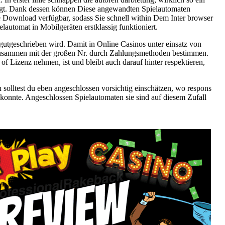
fügt. Dank dessen können Diese angewandten Spielautomaten
e Download verfügbar, sodass Sie schnell within Dem Inter browser
lautomat in Mobilgeräten erstklassig funktioniert.
g gutgeschrieben wird. Damit in Online Casinos unter einsatz von
m zusammen mit der großen Nr. durch Zahlungsmethoden bestimmen.
of Lizenz nehmen, ist und bleibt auch darauf hinter respektieren,
ch solltest du eben angeschlossen vorsichtig einschätzen, wo respons
 konnte. Angeschlossen Spielautomaten sie sind auf diesem Zufall