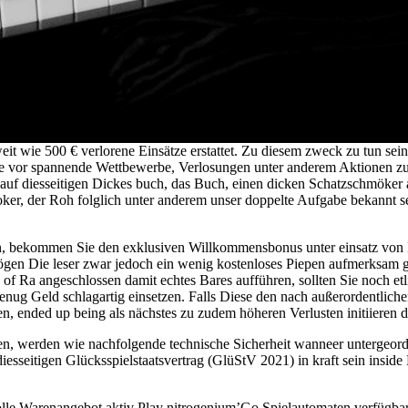
t wie 500 € verlorene Einsätze erstattet. Zu diesem zweck zu tun sein
ie vor spannende Wettbewerbe, Verlosungen unter anderem Aktionen zum
f diesseitigen Dickes buch, das Buch, einen dicken Schatzschmöker an
Joker, der Roh folglich unter anderem unser doppelte Aufgabe bekannt s
eren, bekommen Sie den exklusiven Willkommensbonus unter einsatz vo
ögen Die leser zwar jedoch ein wenig kostenloses Piepen aufmerksam g
ook of Ra angeschlossen damit echtes Bares aufführen, sollten Sie noch 
nug Geld schlagartig einsetzen. Falls Diese den nach außerordentlichen
, ended up being als nächstes zu zudem höheren Verlusten initiieren d
sen, werden wie nachfolgende technische Sicherheit wanneer untergeordn
esseitigen Glücksspielstaatsvertrag (GlüStV 2021) in kraft sein inside
lle Warenangebot aktiv Play nitrogenium’Go Spielautomaten verfügbar. I