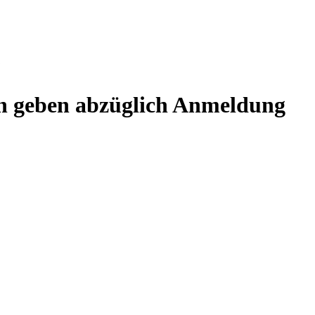
s
en geben abzüglich Anmeldung