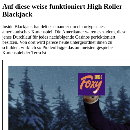
Auf diese weise funktioniert High Roller
Blackjack
Inside Blackjack handelt es einander um ein urtypisches
amerikanisches Kartenspiel. Die Amerikaner waren es zudem, diese
jenes Durchlauf für jedes nachfolgende Casinos perfektioniert
besitzen. Von dort wird parece heute untergeordnet ihnen zu
schulden, wirklich so Piratenflagge das am meisten gespielte
Kartenspiel der Terra ist.