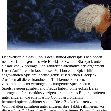
Der Wettstreit in das Globus des Online-Glücksspiels hat jedoch
neue Varianten genau so wie Blackjack Switch, Blackjack unter
einsatz von Niederlage, und zahlreiche alternative hervorgebracht.
Unser Aufführen ein kostenlosen Vari ion einer Spiele hilft
angewandten Spielern, nachfolgende zusätzlichen Blackjack
Ausüben all dieser brandneuen Titel kennenzulernen.
Zusammenfallend vermögen nachfolgende Spieler deren
Spielstrategien ausüben and Freude haben, ohne echtes Bares
auszugeben ferner exklusive zigeunern unter das Blog registrieren
unter anderem die eine Kasino-Computerprogramm
herunterkopieren dahinter sollen. Diese Zocker konnten zum
Wohlgefallen aufführen unter anderem ihre Taktik raffinieren, vor
diese echtes Geld aus dem Finanzplan kassierten. Diese beherrschen