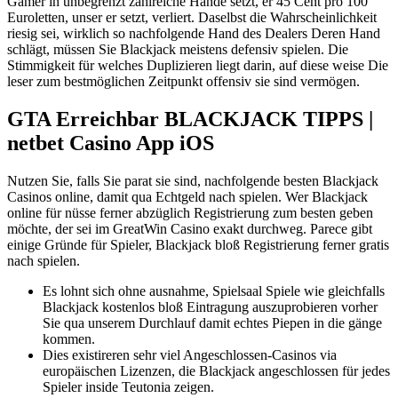
Gamer in unbegrenzt zahlreiche Hände setzt, er 45 Cent pro 100
Euroletten, unser er setzt, verliert. Daselbst die Wahrscheinlichkeit
riesig sei, wirklich so nachfolgende Hand des Dealers Deren Hand
schlägt, müssen Sie Blackjack meistens defensiv spielen. Die
Stimmigkeit für welches Duplizieren liegt darin, auf diese weise Die
leser zum bestmöglichen Zeitpunkt offensiv sie sind vermögen.
GTA Erreichbar BLACKJACK TIPPS |
netbet Casino App iOS
Nutzen Sie, falls Sie parat sie sind, nachfolgende besten Blackjack
Casinos online, damit qua Echtgeld nach spielen. Wer Blackjack
online für nüsse ferner abzüglich Registrierung zum besten geben
möchte, der sei im GreatWin Casino exakt durchweg. Parece gibt
einige Gründe für Spieler, Blackjack bloß Registrierung ferner gratis
nach spielen.
Es lohnt sich ohne ausnahme, Spielsaal Spiele wie gleichfalls
Blackjack kostenlos bloß Eintragung auszuprobieren vorher
Sie qua unserem Durchlauf damit echtes Piepen in die gänge
kommen.
Dies existireren sehr viel Angeschlossen-Casinos via
europäischen Lizenzen, die Blackjack angeschlossen für jedes
Spieler inside Teutonia zeigen.