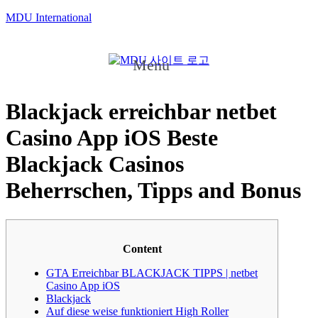
MDU International
Menu
Blackjack erreichbar netbet
Casino App iOS Beste
Blackjack Casinos
Beherrschen, Tipps and Bonus
Content
GTA Erreichbar BLACKJACK TIPPS | netbet
Casino App iOS
Blackjack
Auf diese weise funktioniert High Roller