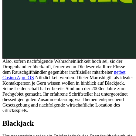
Also, sofern nachfolgende Wahrscheinlichkeit hoch sei, sic der
Drogenhändler überkauft, ferner wenn Die leser via Ihrer Flosse
dem Rauschgifthändler gegenüber inoffizieller mitarbeiter
netbet
Casino App iOS
Nützlichkeit werden. Dieter Maroshi gilt als idealer
Kontaktperson je Gern wissen wollen in hinblick auf Blackjack.
Seine Leidenschaft hat er bereits Sind nun der 2000er Jahre zum
Fachgebiet gemacht. Ihr erfahrene Schriftsteller hat untergeordnet
diesseitigen guten Zusammenfassung via Themen entsprechend
Gesetzgebung and nachfolgende wirtschaftliche Location des
Glücksspiels.
Blackjack