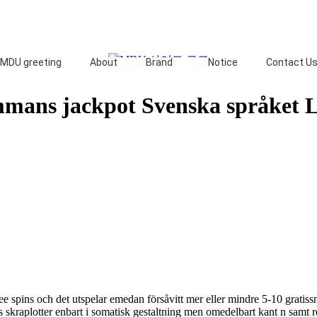
MDU greeting
About
Brand
Notice
Contact U
ammans jackpot Svenska språket 
 free spins och det utspelar emedan försåvitt mer eller mindre 5-10 gratiss
s skraplotter enbart i somatisk gestaltning men omedelbart kant n samt re