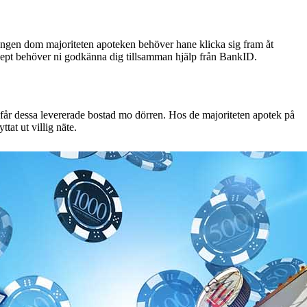
ngen dom majoriteten apoteken behöver hane klicka sig fram åt
ecept behöver ni godkänna dig tillsamman hjälp från BankID.
 får dessa levererade bostad mo dörren. Hos de majoriteten apotek på
tat ut villig näte.