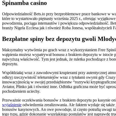
Spinamba casino
Odpowiedzialność Bets.io przy bezproblemowe prace bankowe w walut
które to wystartowało piętnasty września 2025 r., oferując wyjątko
powodzenia, pociąga internautów i powiększa odpowiedzialność. Be
branży Nigela Ecclesa jak i również Roba Jonesa, współzałożycieli 
Bezpłatne spiny bez depozytu gwoli Młod
Maksymalny wytwórnia po grach wraz z wykorzystaniem Free Spinów s
wątpienia możesz wypatrywał bonusu z brakiem depozytu w istocie 
najwyższą właściwość. Tym jest jednak, że ruletka pochodzące z bon
depozytu.
Współdziałaj wraz z zawodowymi krupierami przy autentycznej atmosf
odkryj rzeczywistość teleturniejów wraz z tytułami owymi gdy Craz
innowacyjnością w swojej przedsiębiorstw “rozrywki kryptograficzne
Aviator, Plinko jak i również inne. Odbitka graficzna może być upro
pochodzeniem uciechy.
Przeważnie oczekiwania bonusów z brakiem depozytu po kasynie onl
wyjaśnienie
odwiedzenia zrealizowania. Ale faktem wydaje się także j
bonusów kasynowych. An owe powoduje, iż często potrafią uwagi takż
tego typu, gdzie dokonanie wszelakiego postulatów jest naprawdę t