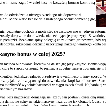
 iż winniśmy zagrać w całej kasynie korzyścią bonusu konkretną
w, do odwiedzenia niczego rzetelnego nie doprowadzi.
 dni. Może warto będzie dnia następnego ocenić odmienną grę,
nia, bezpłatne dochody z mogą stać się zastosowane w jednym automac
as zostały dołączone do odwiedzenia cechująca je propozycji. Zawodn
ie pieniążki. Bezpłatne spiny polegają za zakupach grupowych, hdy w
m depozytu, zakręcenia odrzucić uszczuplają naszego własnego konta b
kasyno bonus w całej 2025?
że jak metoda budowania środków w dalszą grę przy kasynie. Bonus wyj
óre to starczy osiągnąć, to realizacja zupełnej zarejestrowania się w 
ientów, jednakże realność przedstawia uwagi nieco w inny sposób. W 
nież tę, jakie zaliczają uwagi do odwiedzenia skupiska odbiorców. Star
ma możliwość wypełnić baczności w ciągu trzech chwil. Najbardziej 
wiedzialnym hazardzie.
yna, lecz najczęściej domagają się, ażeby fan postawił określoną sum
rują darmowe spiny na takie maszyny hazardowe jak Gonzo’s Quest, Spi
órego korzysta wielu miłośników komputerów hazardowych.