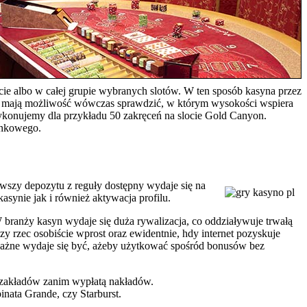
ie albo w całej grupie wybranych slotów. W ten sposób kasyna przez
icy mają możliwość wówczas sprawdzić, w którym wysokości wspiera
ykonujemy dla przykładu 50 zakręceń na slocie Gold Canyon.
ankowego.
ąwszy depozytu z reguły dostępny wydaje się na
kasynie jak i również aktywacja profilu.
branży kasyn wydaje się duża rywalizacja, co oddziaływuje trwałą
czy rzec osobiście wprost oraz ewidentnie, hdy internet pozyskuje
ważne wydaje się być, ażeby użytkować spośród bonusów bez
a zakładów zanim wypłatą nakładów.
nata Grande, czy Starburst.