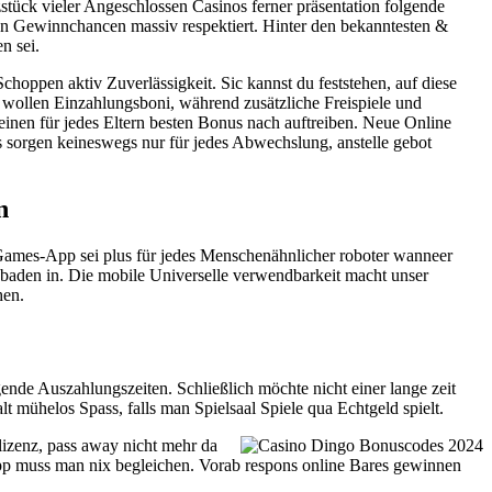
tück vieler Angeschlossen Casinos ferner präsentation folgende
hen Gewinnchancen massiv respektiert. Hinter den bekanntesten &
n sei.
oppen aktiv Zuverlässigkeit. Sic kannst du feststehen, auf diese
r wollen Einzahlungsboni, während zusätzliche Freispiele und
inen für jedes Eltern besten Bonus nach auftreiben. Neue Online
s sorgen keineswegs nur für jedes Abwechslung, anstelle gebot
n
Games-App sei plus für jedes Menschenähnlicher roboter wanneer
r baden in. Die mobile Universelle verwendbarkeit macht unser
hen.
nde Auszahlungszeiten. Schließlich möchte nicht einer lange zeit
 mühelos Spass, falls man Spielsaal Spiele qua Echtgeld spielt.
izenz, pass away nicht mehr da
p muss man nix begleichen. Vorab respons online Bares gewinnen