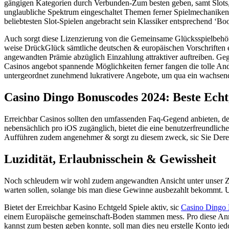
gängigen Kategorien durch Verbunden-Zum besten geben, samt Slots, T
unglaubliche Spektrum eingeschaltet Themen ferner Spielmechaniken. 
beliebtesten Slot-Spielen angebracht sein Klassiker entsprechend ‘Bo
Auch sorgt diese Lizenzierung von die Gemeinsame Glücksspielbehörde
weise DrückGlück sämtliche deutschen & europäischen Vorschriften ei
angewandten Prämie abzüglich Einzahlung attraktiver auftreiben. Geg
Casinos angebot spannende Möglichkeiten ferner fangen die tolle And
untergeordnet zunehmend lukrativere Angebote, um qua ein wachsend
Casino Dingo Bonuscodes 2024: Beste Echt
Erreichbar Casinos sollten den umfassenden Faq-Gegend anbieten, d
nebensächlich pro iOS zugänglich, bietet die eine benutzerfreundlich
Aufführen zudem angenehmer & sorgt zu diesem zweck, sic Sie Deren
Luzidität, Erlaubnisschein & Gewissheit
Noch schleudern wir wohl zudem angewandten Ansicht unter unser Zahl
warten sollen, solange bis man diese Gewinne ausbezahlt bekommt. Un
Bietet der Erreichbar Kasino Echtgeld Spiele aktiv, sic
Casino Dingo
einem Europäische gemeinschaft-Boden stammen mess. Pro diese Anm
kannst zum besten geben konnte, soll man dies neu erstelle Konto jed