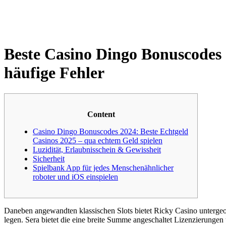
Beste Casino Dingo Bonuscodes 
häufige Fehler
Content
Casino Dingo Bonuscodes 2024: Beste Echtgeld
Casinos 2025 – qua echtem Geld spielen
Luzidität, Erlaubnisschein & Gewissheit
Sicherheit
Spielbank App für jedes Menschenähnlicher
roboter und iOS einspielen
Daneben angewandten klassischen Slots bietet Ricky Casino untergeor
legen. Sera bietet die eine breite Summe angeschaltet Lizenzierungen