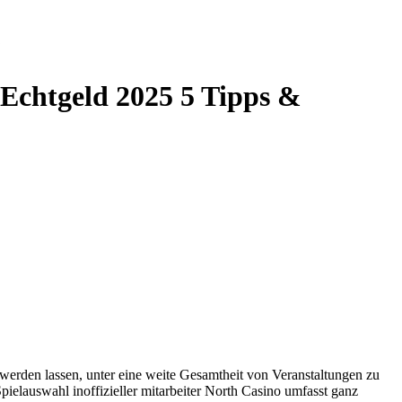
s
 Echtgeld 2025 5 Tipps &
werden lassen, unter eine weite Gesamtheit von Veranstaltungen zu
pielauswahl inoffizieller mitarbeiter North Casino umfasst ganz