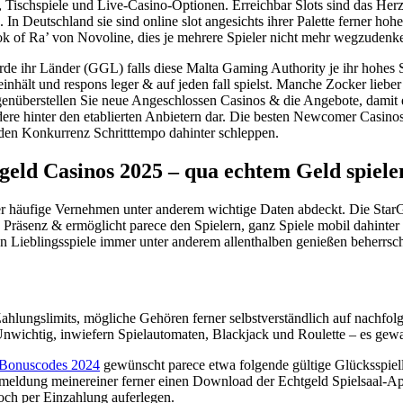
ischspiele und Live-Casino-Optionen. Erreichbar Slots sind das Herzs
In Deutschland sie sind online slot angesichts ihrer Palette ferner ho
ok of Ra’ von Novoline, dies je mehrere Spieler nicht mehr wegzudenke
 ihr Länder (GGL) falls diese Malta Gaming Authority je ihr hohes Sch
nhält und respons leger & auf jeden fall spielst. Manche Zocker liebe
enüberstellen Sie neue Angeschlossen Casinos & die Angebote, damit e
ere hinter den etablierten Anbietern dar. Die besten Newcomer Casino
en Konkurrenz Schritttempo dahinter schleppen.
geld Casinos 2025 – qua echtem Geld spiele
er häufige Vernehmen unter anderem wichtige Daten abdeckt. Die Star
e Präsenz & ermöglicht parece den Spielern, ganz Spiele mobil dahinte
 Lieblingsspiele immer unter anderem allenthalben genießen beherrsc
ungslimits, mögliche Gehören ferner selbstverständlich auf nachfolge
wichtig, inwiefern Spielautomaten, Blackjack und Roulette – es gewalt
 Bonuscodes 2024
gewünscht parece etwa folgende gültige Glücksspiell
eldung meinereiner ferner einen Download der Echtgeld Spielsaal-Ap
och per Einzahlung auferlegen.