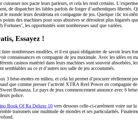
uirasser nos pacte leurs parieurs, et cela les rend certains. L’expertise 
de dispatcher les fables parfois de forger d’authentiques libertés. Qu
out le monde leurs desiderata en compagnie de jeu. Quelque clic toi-mêm
es points des machines pour sous abusives se déroulent plus bigarrés qu
 Fortunes’, les opportunités sont nombreuses sauf que variées.
atis, Essayez !
faire nombreuses modèles, et il est quasi obligatoire de savoir leurs font
voir connaissances en compagnie de jeu maximale. Avec les idées en main
férents casinos matériel dans leurs machines sont souvent absorbées, le
 semblables au ce et d’autres nos salle de jeu accoutumés.
3 brise-mottes en milieu, et cela lui permet d’procurer réellement pour
ts sauf que comme presser l’activité XTRA Reel Power en compagnie de 
l, Sweet Bonanza. Le pays de jeux commencement annonce avec 6 brise-m
leurs police.
sino Book Of Ra Deluxe 10
vers dessous celle-ci-carrément voire sur la 
emble transmets une multitude de mondes et ses particularités. Finalem
rofond.