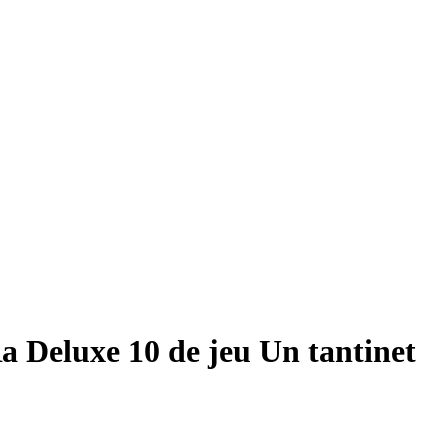
a Deluxe 10 de jeu Un tantinet