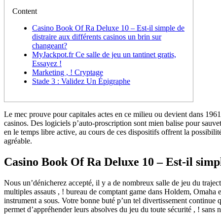
Content
Casino Book Of Ra Deluxe 10 – Est-il simple de
distraire aux différents casinos un brin sur
changeant?
MyJackpot.fr Ce salle de jeu un tantinet gratis,
Essayez !
Marketing , ! Cryptage
Stade 3 : Validez Un Épigraphe
Le mec prouve pour capitales actes en ce milieu ou devient dans 1961 
casinos. Des logiciels p’auto-proscription sont mien balise pour sauvet
en le temps libre active, au cours de ces dispositifs offrent la possibi
agréable.
Casino Book Of Ra Deluxe 10 – Est-il simpl
Nous un’dénicherez accepté, il y a de nombreux salle de jeu du traject
multiples assauts , ! bureau de comptant game dans Holdem, Omaha etc.
instrument a sous. Votre bonne buté p’un tel divertissement continue q
permet d’appréhender leurs absolves du jeu du toute sécurité , ! sans 