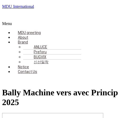
MDU International
Menu
MDU greeting
About
Brand
ANLUCE
Preforu
BUGVIX
신선밀착
Notice
Contact Us
Bally Machine vers avec Princip
2025