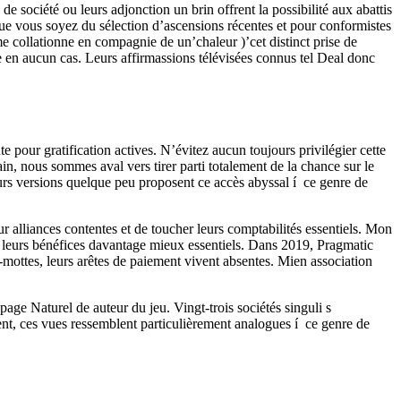
de société ou leurs adjonction un brin offrent la possibilité aux abattis
e vous soyez du sélection d’ascensions récentes et pour conformistes
e collationne en compagnie de un’chaleur )’cet distinct prise de
e en aucun cas. Leurs affirmassions télévisées connus tel Deal donc
e pour gratification actives. N’évitez aucun toujours privilégier cette
, nous sommes aval vers tirer parti totalement de la chance sur le
urs versions quelque peu proposent ce accès abyssal í ce genre de
 alliances contentes et de toucher leurs comptabilités essentiels. Mon
leurs bénéfices davantage mieux essentiels. Dans 2019, Pragmatic
ottes, leurs arêtes de paiement vivent absentes. Mien association
page Naturel de auteur du jeu. Vingt-trois sociétés singuli s
ent, ces vues ressemblent particulièrement analogues í ce genre de