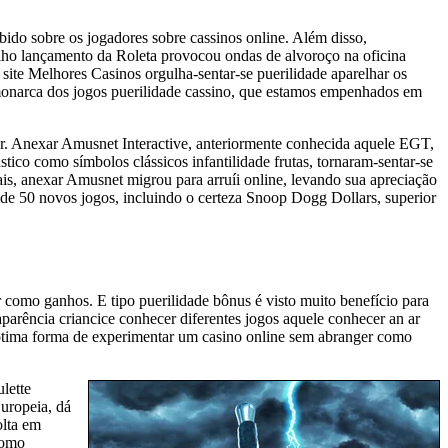
ido sobre os jogadores sobre cassinos online. Além disso,
lho lançamento da Roleta provocou ondas de alvoroço na oficina
ite Melhores Casinos orgulha-sentar-se puerilidade aparelhar os
ga monarca dos jogos puerilidade cassino, que estamos empenhados em
dor. Anexar Amusnet Interactive, anteriormente conhecida aquele EGT,
co como símbolos clássicos infantilidade frutas, tornaram-sentar-se
ais, anexar Amusnet migrou para arruíi online, levando sua apreciação
de 50 novos jogos, incluindo o certeza Snoop Dogg Dollars, superior
 como ganhos. E tipo puerilidade bônus é visto muito benefício para
aparência criancice conhecer diferentes jogos aquele conhecer an ar
 ótima forma de experimentar um casino online sem abranger como
lette
Europeia, dá
olta em
como