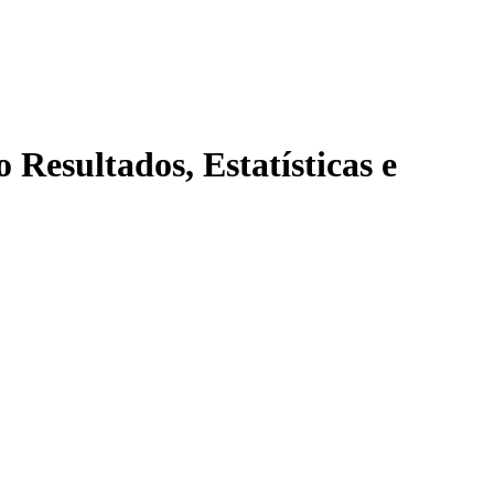
s
Resultados, Estatísticas e