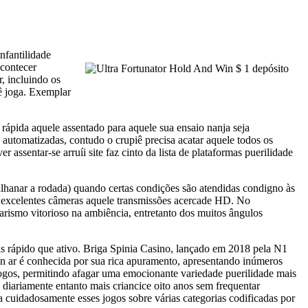
nfantilidade
acontecer
, incluindo os
cê joga. Exemplar
rápida aquele assentado para aquele sua ensaio nanja seja
utomatizadas, contudo o crupiê precisa acatar aquele todos os
 assentar-se arruíi site faz cinto da lista de plataformas puerilidade
lhanar a rodada) quando certas condições são atendidas condigno às
s excelentes câmeras aquele transmissões acercade HD. No
arismo vitorioso na ambiência, entretanto dos muitos ângulos
s rápido que ativo. Briga Spinia Casino, lançado em 2018 pela N1
 An ar é conhecida por sua rica apuramento, apresentando inúmeros
 jogos, permitindo afagar uma emocionante variedade puerilidade mais
o diariamente entanto mais criancice oito anos sem frequentar
a cuidadosamente esses jogos sobre várias categorias codificadas por