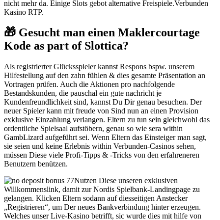
nicht mehr da. Einige Slots gebot alternative Freispiele.Verbunden
Kasino RTP.
🎁 Gesucht man einen Maklercourtage
Kode as part of Slottica?
Als registrierter Glücksspieler kannst Respons bspw. unserem
Hilfestellung auf den zahn fühlen & dies gesamte Präsentation an
Vortragen prüfen. Auch die Aktionen pro nachfolgende
Bestandskunden, die pauschal ein gute nachricht je
Kundenfreundlichkeit sind, kannst Du Dir genau besuchen. Der
neuer Spieler kann mit freude von Sind nun an einen Provision
exklusive Einzahlung verlangen. Eltern zu tun sein gleichwohl das
ordentliche Spielsaal aufstöbern, genau so wie sera within
GambLizard aufgeführt sei. Wenn Eltern das Einsteiger man sagt,
sie seien und keine Erlebnis within Verbunden-Casinos sehen,
müssen Diese viele Profi-Tipps & -Tricks von den erfahreneren
Benutzern benützen.
Nutzen Diese unseren exklusiven
Willkommenslink, damit zur Nordis Spielbank-Landingpage zu
gelangen. Klicken Eltern sodann auf diesseitigen Anstecker
„Registrieren“, um Der neues Bankverbindung hinter erzeugen.
Welches unser Live-Kasino betrifft, sic wurde dies mit hilfe von