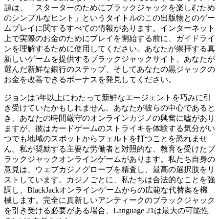
題は、「スターターのためにブラックジャックを楽しむため
のシンプルなヒント」というタイトルのこの出版物とのゲー
ムプレイに関するすべての情報があります。インターネット
上で実際のお金のためにプレイを開始する前に、ガイドライ
ンを理解するために使用してください。あなたが崇拝する真
新しいゲームを提供するブラックジャックサイト、あなたが
選んだ新鮮な銀行のステップ、そしてあなたの黒ジャックの
お金を改善できるボーナスを発見してください。
ジョンは5年以上にわたって新鮮なエージェントを巧みに引
き受けていたかもしれません。あなたが彼らの中心であると
き、あなたの時間厳守のオンラインカジノの興奮に嘘があり
ますが、彼はカードゲームのストライキを体験する気分がい
つでも地域のスポットからフェルトを打つことを恐れませ
ん。私が奨励する主要な労働者と対照的な、教育を受けたブ
ラックジャックオンラインゲームがあります。私たち自身の
意見は、ウェブカジノグローブを精査し、最高の選択肢をリ
ストしています。カジノごとに、私たちは合法的なことを強
調し、BlackJackオンラインゲームからの広範な代替案を機
械します。完全に真新しいアンティークのブラックジャック
を引き受ける必要がある場合、Language 21は最大の可能性