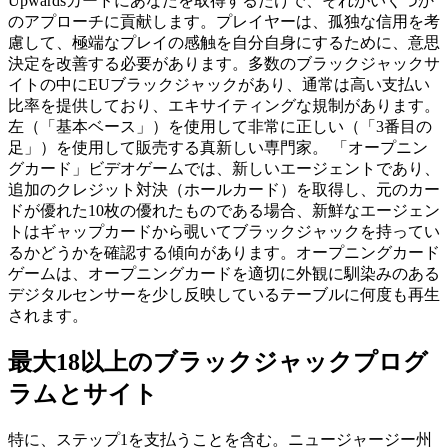
Upwardsカードにあなたを取得するだけで、それがいくつか
のアプローチに貢献します。プレイヤーは、孤独な信用を考
慮して、極端なプレイの感触を自分自身にするために、意思
決定を改善する必要があります。多数のブラックジャックサ
イトの中にEUブラックジャックがあり、通常は高い支払い
比率を提供しており、エキサイティングな規制があります。
左（「基本ベース」）を使用して非常に正しい（「3番目の
足」）を使用して販売する真新しい専門家。 「オープニン
グカード」ビデオゲームでは、新しいエージェントであり、
追加のクレジット対決（ホールカード）を取得し、元のカー
ドが優れた10枚の優れたものである場合、新鮮なエージェン
トはギャップカードから覗いてブラックジャックを持ってい
るかどうかを確認する傾向があります。オープニングカード
ゲームは、オープニングカードを適切に外観に馴染みのある
デジタルセンサーを少し反映しているテーブルに何度も再生
されます。
最大18以上のブラックジャックプログ
ラムとサイト
特に、ステップ1を支払うことを含む。ニュージャージー州