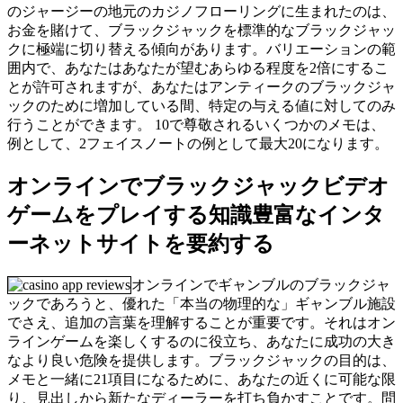
のジャージーの地元のカジノフローリングに生まれたのは、
お金を賭けて、ブラックジャックを標準的なブラックジャッ
クに極端に切り替える傾向があります。バリエーションの範
囲内で、あなたはあなたが望むあらゆる程度を2倍にするこ
とが許可されますが、あなたはアンティークのブラックジャ
ックのために増加している間、特定の与える値に対してのみ
行うことができます。 10で尊敬されるいくつかのメモは、
例として、2フェイスノートの例として最大20になります。
オンラインでブラックジャックビデオ
ゲームをプレイする知識豊富なインタ
ーネットサイトを要約する
オンラインでギャンブルのブラックジャ
ックであろうと、優れた「本当の物理的な」ギャンブル施設
でさえ、追加の言葉を理解することが重要です。それはオン
ラインゲームを楽しくするのに役立ち、あなたに成功の大き
なより良い危険を提供します。ブラックジャックの目的は、
メモと一緒に21項目になるために、あなたの近くに可能な限
り、見出しから新たなディーラーを打ち負かすことです。問