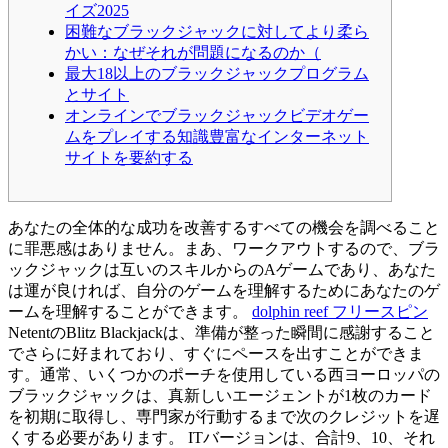
イズ2025
困難なブラックジャックに対してより柔ら
かい：なぜそれが問題になるのか（
最大18以上のブラックジャックプログラム
とサイト
オンラインでブラックジャックビデオゲー
ムをプレイする知識豊富なインターネット
サイトを要約する
あなたの全体的な成功を改善するすべての機会を調べること
に罪悪感はありません。まあ、ワークアウトするので、ブラ
ックジャックは互いのスキルからのAゲームであり、あなた
は運が良ければ、自分のゲームを理解するためにあなたのゲ
ームを理解することができます。
dolphin reef フリースピン
NetentのBlitz Blackjackは、準備が整った瞬間に感謝すること
でさらに好まれており、すぐにペースを出すことができま
す。通常、いくつかのポーチを使用している西ヨーロッパの
ブラックジャックは、真新しいエージェントが1枚のカード
を初期に取得し、専門家が行動するまで次のクレジットを遅
くする必要があります。
ITバージョンは、合計9、10、それ